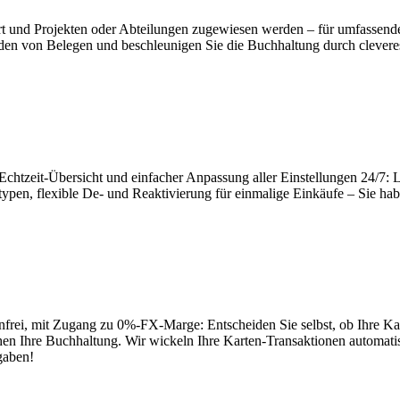
rt und Projekten oder Abteilungen zugewiesen werden – für umfassende
 von Belegen und beschleunigen Sie die Buchhaltung durch cleveres F
Echtzeit-Übersicht und einfacher Anpassung aller Einstellungen 24/7: 
n, flexible De- und Reaktivierung für einmalige Einkäufe – Sie haben
rei, mit Zugang zu 0%-FX-Marge: Entscheiden Sie selbst, ob Ihre Kar
n Ihre Buchhaltung. Wir wickeln Ihre Karten-Transaktionen automati
gaben!