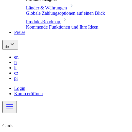
Länder & Währungen
Globale Zahlungsoptionen auf einen Blick
Produkt-Roadmap
Kommende Funktionen und Ihre Ideen
Preise
de
en
fr
it
cz
pl
Login
Konto eröffnen
Cards