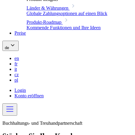
Länder & Währungen
Globale Zahlungsoptionen auf einen Blick
Produkt-Roadmap
Kommende Funktionen und Ihre Ideen
Preise
de
en
fr
it
cz
pl
Login
Konto eröffnen
Buchhaltungs- und Treuhandpartnerschaft