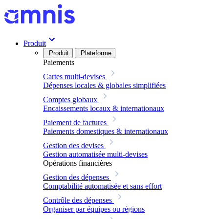
Produit
Produit
Plateforme
Paiements
Cartes multi-devises
Dépenses locales & globales simplifiées
Comptes globaux
Encaissements locaux & internationaux
Paiement de factures
Paiements domestiques & internationaux
Gestion des devises
Gestion automatisée multi-devises
Opérations financières
Gestion des dépenses
Comptabilité automatisée et sans effort
Contrôle des dépenses
Organiser par équipes ou régions