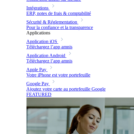
Intégrations
ERP, notes de frais & comptabilité
Sécurité & Réglementation
Pour la confiance et la transparence
Applications
Application iOS
Téléchargez l’app amnis
Application Android
Téléchargez l’app amnis
Apple Pay
Votre iPhone est votre portefeuille
Google Pay
Ajoutez votre carte au portefeuille Google
FEATURED