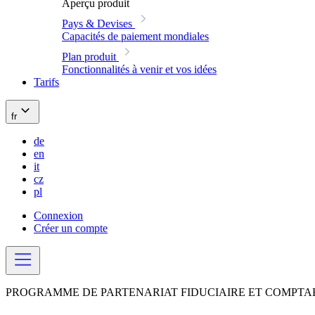
Aperçu produit
Pays & Devises
Capacités de paiement mondiales
Plan produit
Fonctionnalités à venir et vos idées
Tarifs
fr
de
en
it
cz
pl
Connexion
Créer un compte
PROGRAMME DE PARTENARIAT FIDUCIAIRE ET COMPTA