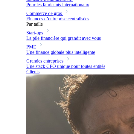
Pour les fabricants internationaux
Commerce de gros
Finances d’entreprise centralisées
Par taille
Start-ups
La pile financière qui grandit avec vous
PME
Une finance globale plus intelligente
Grandes entreprises
Une stack CFO unique pour toutes entités
Clients