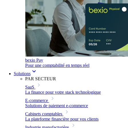
bexio Pay
Pour une comptabilité en temps réel
Solutions
PAR SECTEUR
SaaS
La finance pour votre stack technologique
E-commerce
Solutions de paiement e-commerce
Cabinets comptables
La plateforme financière pour vos clients
Industrie manufacturière