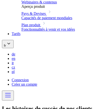
Webinaires & contenus
Aperçu produit
Pays & Devises
Capacités de paiement mondiales
Plan produit
Fonctionnalités à venir et vos idées
Tarifs
fr
de
en
it
cz
pl
Connexion
Créer un compte
Les histoires de succès de nos
clients