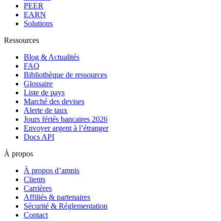
PEER
EARN
Solutions
Ressources
Blog & Actualités
FAQ
Bibliothèque de ressources
Glossaire
Liste de pays
Marché des devises
Alerte de taux
Jours fériés bancaires 2026
Envoyer argent à l’étranger
Docs API
À propos
À propos d’amnis
Clients
Carrières
Affiliés & partenaires
Sécurité & Réglementation
Contact