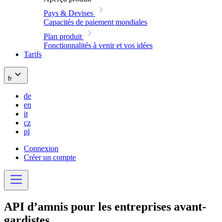
Pays & Devises
Capacités de paiement mondiales
Plan produit
Fonctionnalités à venir et vos idées
Tarifs
fr
de
en
it
cz
pl
Connexion
Créer un compte
API
d’amnis pour les entreprises avant-
gardistes