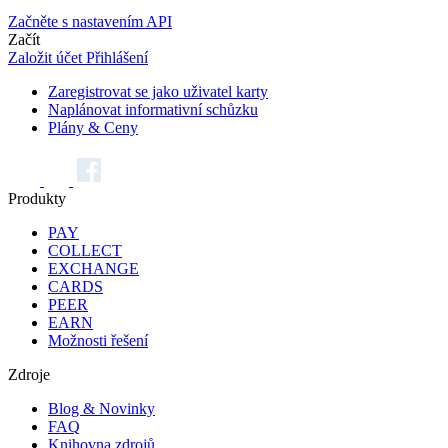
Začněte s nastavením API
Začít
Založit účet
Přihlášení
Zaregistrovat se jako uživatel karty
Naplánovat informativní schůzku
Plány & Ceny
Produkty
PAY
COLLECT
EXCHANGE
CARDS
PEER
EARN
Možnosti řešení
Zdroje
Blog & Novinky
FAQ
Knihovna zdrojů