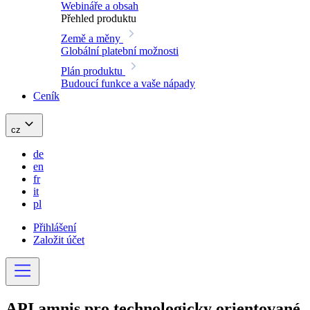
Webináře a obsah
Přehled produktu
Země a měny
Globální platební možnosti
Plán produktu
Budoucí funkce a vaše nápady
Ceník
cz
de
en
fr
it
pl
Přihlášení
Založit účet
API
amnis pro technologicky orientované