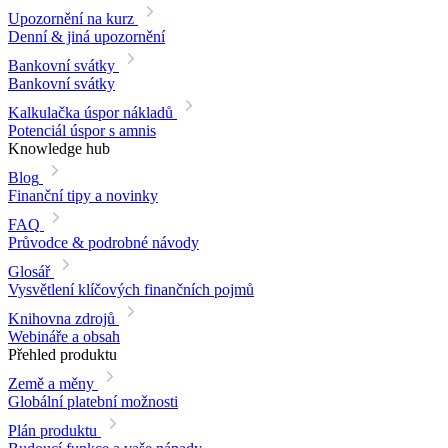
Upozornění na kurz
Denní & jiná upozornění
Bankovní svátky
Bankovní svátky
Kalkulačka úspor nákladů
Potenciál úspor s amnis
Knowledge hub
Blog
Finanční tipy a novinky
FAQ
Průvodce & podrobné návody
Glosář
Vysvětlení klíčových finančních pojmů
Knihovna zdrojů
Webináře a obsah
Přehled produktu
Země a měny
Globální platební možnosti
Plán produktu