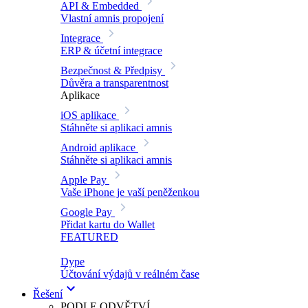
API & Embedded
Vlastní amnis propojení
Integrace
ERP & účetní integrace
Bezpečnost & Předpisy
Důvěra a transparentnost
Aplikace
iOS aplikace
Stáhněte si aplikaci amnis
Android aplikace
Stáhněte si aplikaci amnis
Apple Pay
Vaše iPhone je vaší peněženkou
Google Pay
Přidat kartu do Wallet
FEATURED
Dype
Účtování výdajů v reálném čase
Řešení
PODLE ODVĚTVÍ