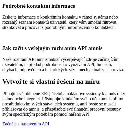
Podrobné kontaktní informace
Získejte informace o konkrétním kontaktu v rámci systému nebo
rozsáhlý seznam kontaktů uživatelů, který vám umožní filtrovat,
stránkovat a pracovat s podrobnými informacemi o kontaktech.
Jak začít s veřejným rozhraním API amnis
Naše rozhraní API amnis nabízí vyčerpávající zdroje začínajícím
uživatelům, například podrobnosti o využívání API, limitech,
chybách, odpovědích a historických záznamech aktualizací a revizí.
Vytvořte si vlastní řešení na míru
Připojte své oblíbené ERP, účetní a nákladové systémy k amnis díky
jednoduché integraci. Přistupujte k údajům svého účtu amnis přímo
prostřednictvím svých stávajících systémů, aniž byste se museli
přihlašovat do amnis, a přizpůsobte své finanční pracovní postupy
svým specifickým potřebám pomocí našeho API.
Začněte s nastavením API