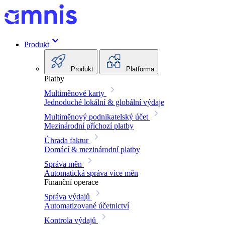
Produkt
Produkt
Platforma
Platby
Multiměnové karty
Jednoduché lokální & globální výdaje
Multiměnový podnikatelský účet
Mezinárodní příchozí platby
Úhrada faktur
Domácí & mezinárodní platby
Správa měn
Automatická správa více měn
Finanční operace
Správa výdajů
Automatizované účetnictví
Kontrola výdajů