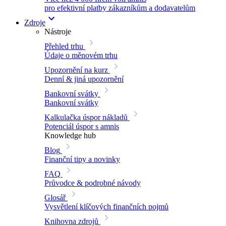
pro efektivní platby zákazníkům a dodavatelům
Zdroje
Nástroje
Přehled trhu
Údaje o měnovém trhu
Upozornění na kurz
Denní & jiná upozornění
Bankovní svátky
Bankovní svátky
Kalkulačka úspor nákladů
Potenciál úspor s amnis
Knowledge hub
Blog
Finanční tipy a novinky
FAQ
Průvodce & podrobné návody
Glosář
Vysvětlení klíčových finančních pojmů
Knihovna zdrojů