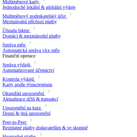
Multiměnové karty
Jednoduché lokální & globální výdaje
Multiměnový podnikatelský účet
Mezinárodní příchozí platby
Úhrada faktur
Domácí & mezinárodní platby
Správa měn
Automatická správa více měn
Finanční operace
Správa výdajů
Automatizované účetnictví
Kontrola výdajů
Karty podle týmu/regionu
Okamžitá upozornění
Aktualizace účtů & transakcí
Upozornění na kurz
Denní & jiná upozornění
Peer-to-Peer
Bezplatné platby dodavatelům & ve skupině
Hromadné platby