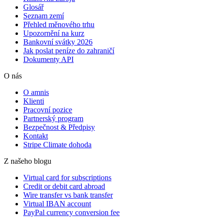
Glosář
Seznam zemí
Přehled měnového trhu
Upozornění na kurz
Bankovní svátky 2026
Jak poslat peníze do zahraničí
Dokumenty API
O nás
O amnis
Klienti
Pracovní pozice
Partnerský program
Bezpečnost & Předpisy
Kontakt
Stripe Climate dohoda
Z našeho blogu
Virtual card for subscriptions
Credit or debit card abroad
Wire transfer vs bank transfer
Virtual IBAN account
PayPal currency conversion fee