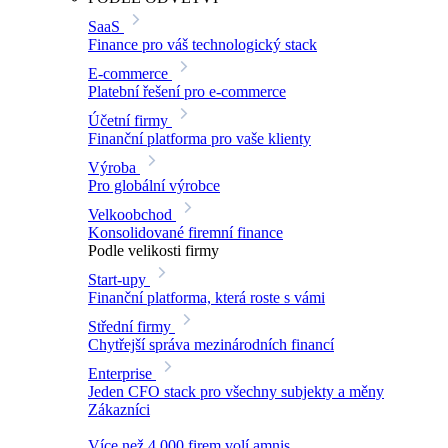
SaaS
Finance pro váš technologický stack
E-commerce
Platební řešení pro e-commerce
Účetní firmy
Finanční platforma pro vaše klienty
Výroba
Pro globální výrobce
Velkoobchod
Konsolidované firemní finance
Podle velikosti firmy
Start-upy
Finanční platforma, která roste s vámi
Střední firmy
Chytřejší správa mezinárodních financí
Enterprise
Jeden CFO stack pro všechny subjekty a měny
Zákazníci
Více než 4 000 firem volí amnis