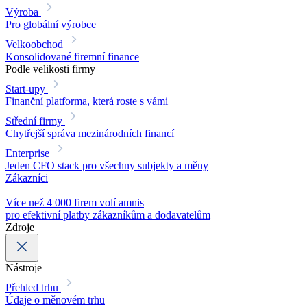
Výroba
Pro globální výrobce
Velkoobchod
Konsolidované firemní finance
Podle velikosti firmy
Start-upy
Finanční platforma, která roste s vámi
Střední firmy
Chytřejší správa mezinárodních financí
Enterprise
Jeden CFO stack pro všechny subjekty a měny
Zákazníci
Více než 4 000 firem volí amnis
pro efektivní platby zákazníkům a dodavatelům
Zdroje
Nástroje
Přehled trhu
Údaje o měnovém trhu