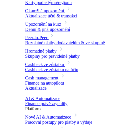
Karty podle týmu/regionu
Okamžitá upozornění
Aktualizace účtů & transakcí
Upozornění na kurz
Denní & jiná upozornění
Peer-to-Peer
Bezplatné platby dodavatelům & ve skupině
Hromadné platby
Skupiny pro pravidelné platby
Cashback ze zůstatku
Cashback ze zůstatku na účtu
Cash management
Finance na autopilotu
Aktualizace
AI & Automatizace
Finance právě zrychlily
Platforma
Nové
AI & Automatizace
Pracovní postupy pro platby a výdaje