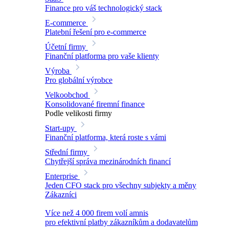
Finance pro váš technologický stack
E-commerce
Platební řešení pro e-commerce
Účetní firmy
Finanční platforma pro vaše klienty
Výroba
Pro globální výrobce
Velkoobchod
Konsolidované firemní finance
Podle velikosti firmy
Start-upy
Finanční platforma, která roste s vámi
Střední firmy
Chytřejší správa mezinárodních financí
Enterprise
Jeden CFO stack pro všechny subjekty a měny
Zákazníci
Více než 4 000 firem volí amnis
pro efektivní platby zákazníkům a dodavatelům