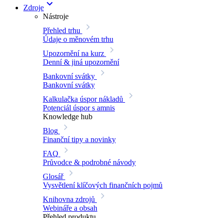
Zdroje
Nástroje
Přehled trhu
Údaje o měnovém trhu
Upozornění na kurz
Denní & jiná upozornění
Bankovní svátky
Bankovní svátky
Kalkulačka úspor nákladů
Potenciál úspor s amnis
Knowledge hub
Blog
Finanční tipy a novinky
FAQ
Průvodce & podrobné návody
Glosář
Vysvětlení klíčových finančních pojmů
Knihovna zdrojů
Webináře a obsah
Přehled produktu