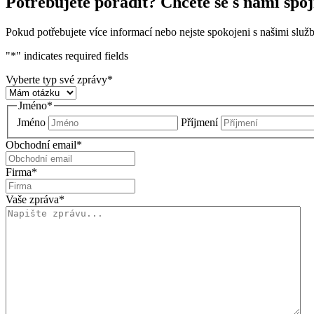
Potřebujete poradit? Chcete se s námi spo
Pokud potřebujete více informací nebo nejste spokojeni s našimi slu
"
*
" indicates required fields
Vyberte typ své zprávy
*
Jméno
*
Jméno
Příjmení
Obchodní email
*
Firma
*
Vaše zpráva
*