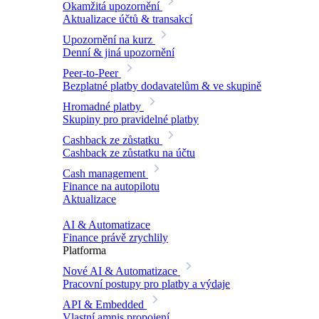
Okamžitá upozornění
Aktualizace účtů & transakcí
Upozornění na kurz
Denní & jiná upozornění
Peer-to-Peer
Bezplatné platby dodavatelům & ve skupině
Hromadné platby
Skupiny pro pravidelné platby
Cashback ze zůstatku
Cashback ze zůstatku na účtu
Cash management
Finance na autopilotu
Aktualizace
AI & Automatizace
Finance právě zrychlily
Platforma
Nové
AI & Automatizace
Pracovní postupy pro platby a výdaje
API & Embedded
Vlastní amnis propojení