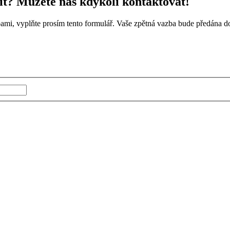
jit? Můžete nás kdykoli kontaktovat!
žbami, vyplňte prosím tento formulář. Vaše zpětná vazba bude předána 