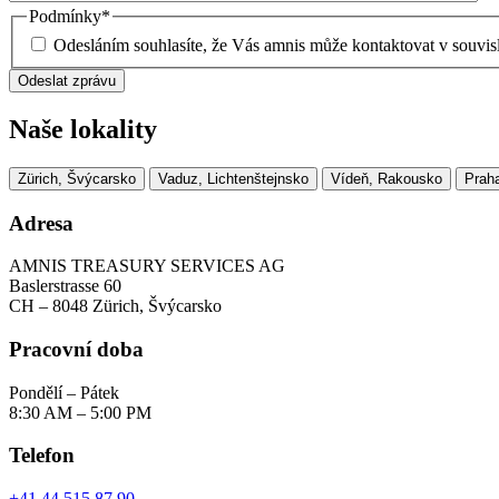
Podmínky
*
Odesláním souhlasíte, že Vás amnis může kontaktovat v souvis
Naše lokality
Zürich, Švýcarsko
Vaduz, Lichtenštejnsko
Vídeň, Rakousko
Praha
Adresa
AMNIS TREASURY SERVICES AG
Baslerstrasse 60
CH – 8048 Zürich, Švýcarsko
Pracovní doba
Pondělí – Pátek
8:30 AM – 5:00 PM
Telefon
+41 44 515 87 90