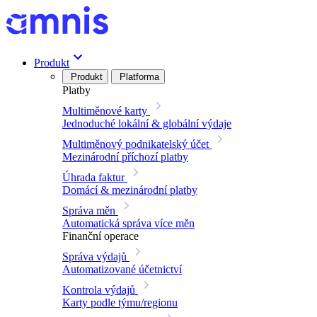
Produkt
Produkt
Platforma
Platby
Multiměnové karty
Jednoduché lokální & globální výdaje
Multiměnový podnikatelský účet
Mezinárodní příchozí platby
Úhrada faktur
Domácí & mezinárodní platby
Správa měn
Automatická správa více měn
Finanční operace
Správa výdajů
Automatizované účetnictví
Kontrola výdajů
Karty podle týmu/regionu