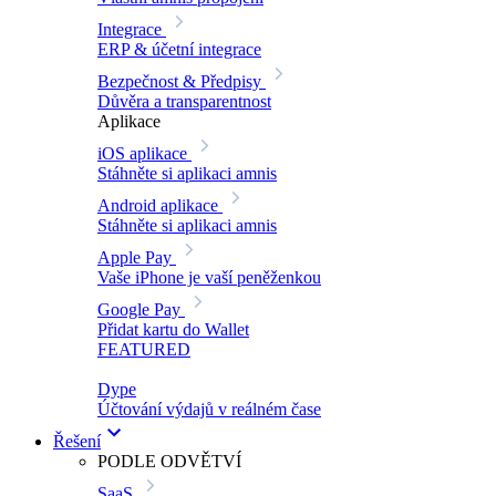
Integrace
ERP & účetní integrace
Bezpečnost & Předpisy
Důvěra a transparentnost
Aplikace
iOS aplikace
Stáhněte si aplikaci amnis
Android aplikace
Stáhněte si aplikaci amnis
Apple Pay
Vaše iPhone je vaší peněženkou
Google Pay
Přidat kartu do Wallet
FEATURED
Dype
Účtování výdajů v reálném čase
Řešení
PODLE ODVĚTVÍ
SaaS