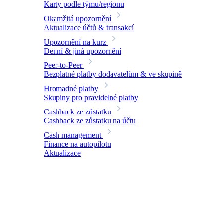
Karty podle týmu/regionu
Okamžitá upozornění
Aktualizace účtů & transakcí
Upozornění na kurz
Denní & jiná upozornění
Peer-to-Peer
Bezplatné platby dodavatelům & ve skupině
Hromadné platby
Skupiny pro pravidelné platby
Cashback ze zůstatku
Cashback ze zůstatku na účtu
Cash management
Finance na autopilotu
Aktualizace