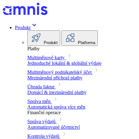
Produkt
Produkt
Platforma
Platby
Multiměnové karty
Jednoduché lokální & globální výdaje
Multiměnový podnikatelský účet
Mezinárodní příchozí platby
Úhrada faktur
Domácí & mezinárodní platby
Správa měn
Automatická správa více měn
Finanční operace
Správa výdajů
Automatizované účetnictví
Kontrola výdajů