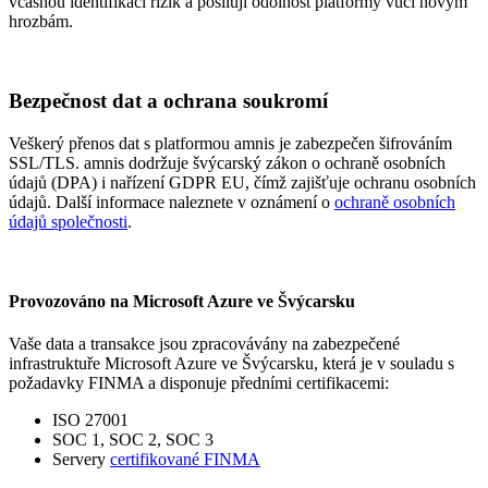
včasnou identifikaci rizik a posilují odolnost platformy vůči novým
hrozbám.
Bezpečnost dat a ochrana soukromí
Veškerý přenos dat s platformou amnis je zabezpečen šifrováním
SSL/TLS. amnis dodržuje švýcarský zákon o ochraně osobních
údajů (DPA) i nařízení GDPR EU, čímž zajišťuje ochranu osobních
údajů. Další informace naleznete v oznámení o
ochraně osobních
údajů společnosti
.
Provozováno na Microsoft Azure ve Švýcarsku
Vaše data a transakce jsou zpracovávány na zabezpečené
infrastruktuře Microsoft Azure ve Švýcarsku, která je v souladu s
požadavky FINMA a disponuje předními certifikacemi:
ISO 27001
SOC 1, SOC 2, SOC 3
Servery
certifikované FINMA