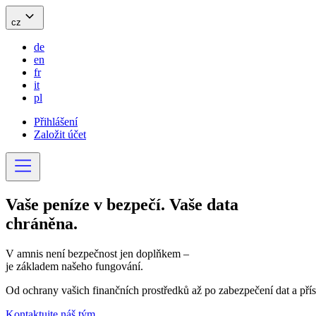
cz
de
en
fr
it
pl
Přihlášení
Založit účet
Vaše peníze v
bezpečí
. Vaše data
chráněna
.
V amnis není bezpečnost jen doplňkem –
je základem našeho fungování.
Od ochrany vašich finančních prostředků až po zabezpečení dat a přís
Kontaktujte náš tým