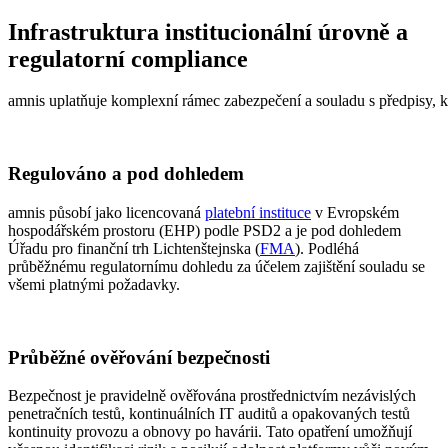
Infrastruktura institucionální úrovně a
regulatorní compliance
amnis
uplatňuje
komplexní
rámec
zabezpečení
a
souladu
s
předpisy
,
k
Regulováno a pod dohledem
amnis působí jako licencovaná
platební instituce
v Evropském
hospodářském prostoru (EHP) podle PSD2 a je pod dohledem
Úřadu pro finanční trh Lichtenštejnska (
FMA
). Podléhá
průběžnému regulatornímu dohledu za účelem zajištění souladu se
všemi platnými požadavky.
Průběžné ověřování bezpečnosti
Bezpečnost je pravidelně ověřována prostřednictvím nezávislých
penetračních testů, kontinuálních IT auditů a opakovaných testů
kontinuity provozu a obnovy po havárii. Tato opatření umožňují