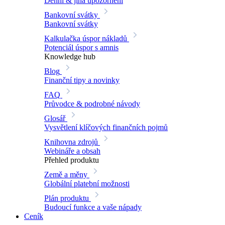
Denní & jiná upozornění
Bankovní svátky
Bankovní svátky
Kalkulačka úspor nákladů
Potenciál úspor s amnis
Knowledge hub
Blog
Finanční tipy a novinky
FAQ
Průvodce & podrobné návody
Glosář
Vysvětlení klíčových finančních pojmů
Knihovna zdrojů
Webináře a obsah
Přehled produktu
Země a měny
Globální platební možnosti
Plán produktu
Budoucí funkce a vaše nápady
Ceník