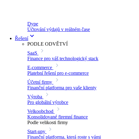
Dype
Účtování výdajů v reálném čase
Řešení
PODLE ODVĚTVÍ
SaaS
Finance pro váš technologický stack
E-commerce
Platební řešení pro e-commerce
Účetní firmy
Finanční platforma pro vaše klienty
Výroba
Pro globální výrobce
Velkoobchod
Konsolidované firemní finance
Podle velikosti firmy
Start-upy
Finanční platforma, která roste s vámi