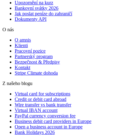
Upozornění na kurz
Bankovní svátky 2026
Jak poslat peníze do zahraničí
Dokumenty API
O nás
O amnis
Klienti
Pracovní pozice
Partnerský program
Bezpečnost & Předpisy
Kontakt
Stripe Climate dohoda
Z našeho blogu
Virtual card for subscriptions
Credit or debit card abroad
Wire transfer vs bank transfer
Virtual IBAN account
PayPal currency conversion fee
Business debit card providers in Europe
Open a business account in Europe
Bank Holidays 2026