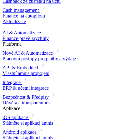
Cashback ze zůstatku na účtu
Cash management
Finance na autopilotu
Aktualizace
AI & Automatizace
Finance právě zrychlily
Platforma
Nové
AI & Automatizace
Pracovní postupy pro platby a výdaje
API & Embedded
Vlastní amnis propojení
Integrace
ERP & účetní integrace
Bezpečnost & Předpisy
Důvěra a transparentnost
Aplikace
iOS aplikace
Stáhněte si aplikaci amnis
Android aplikace
Stáhněte si aplikaci amnis