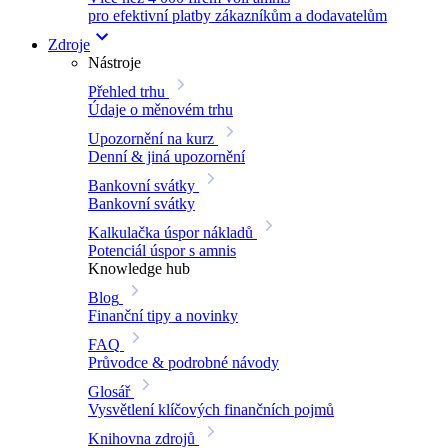
pro efektivní platby zákazníkům a dodavatelům
Zdroje
Nástroje
Přehled trhu
Údaje o měnovém trhu
Upozornění na kurz
Denní & jiná upozornění
Bankovní svátky
Bankovní svátky
Kalkulačka úspor nákladů
Potenciál úspor s amnis
Knowledge hub
Blog
Finanční tipy a novinky
FAQ
Průvodce & podrobné návody
Glosář
Vysvětlení klíčových finančních pojmů
Knihovna zdrojů