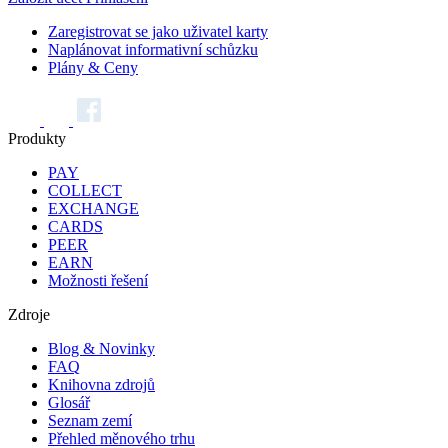
Zaregistrovat se jako uživatel karty
Naplánovat informativní schůzku
Plány & Ceny
Produkty
PAY
COLLECT
EXCHANGE
CARDS
PEER
EARN
Možnosti řešení
Zdroje
Blog & Novinky
FAQ
Knihovna zdrojů
Glosář
Seznam zemí
Přehled měnového trhu