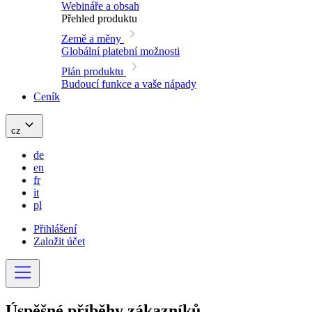
Webináře a obsah
Přehled produktu
Země a měny
Globální platební možnosti
Plán produktu
Budoucí funkce a vaše nápady
Ceník
cz
de
en
fr
it
pl
Přihlášení
Založit účet
Úspěšné příběhy
zákazníků