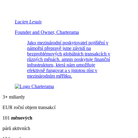
Lucien Lesuis
Founder and Owner, Charterama
Jako mezinárodní poskytovatel pojištění v
námořní přepravě jsme závislí na
bezproblémových globálních transakcích v
různých měnách. amnis poskytuje finanční
infrastrukturu, která nám umožňuje
efektivně fungovat a s jistotou růst v
mezinárodním měřítku.
3
+
miliardy
EUR roční objem transakcí
101
měnových
párů aktivních