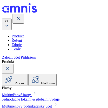
cz
Produkt
Řešení
Zdroje
Ceník
Založit účet
Přihlášení
Produkt
Produkt
Platforma
Platby
Multiměnové karty
Jednoduché lokální & globální výdaje
Multiměnový podnikatelský účet