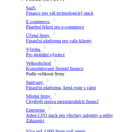
SaaS
Finance pro váš technologický stack
E-commerce
Platební řešení pro e-commerce
Účetní firmy
Finanční platforma pro vaše klienty
Výroba
Pro globální výrobce
Velkoobchod
Konsolidované firemní finance
Podle velikosti firmy
Start-upy
Finanční platforma, která roste s vámi
Střední firmy
Chytřejší správa mezinárodních financí
Enterprise
Jeden CFO stack pro všechny subjekty a měny
Zákazníci
Více než 4 000 firem volí amnis