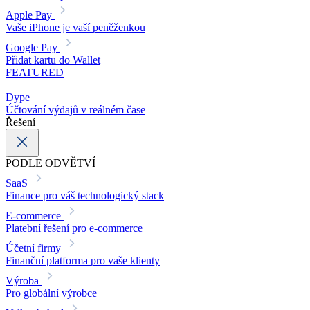
Apple Pay
Vaše iPhone je vaší peněženkou
Google Pay
Přidat kartu do Wallet
FEATURED
Dype
Účtování výdajů v reálném čase
Řešení
PODLE ODVĚTVÍ
SaaS
Finance pro váš technologický stack
E-commerce
Platební řešení pro e-commerce
Účetní firmy
Finanční platforma pro vaše klienty
Výroba
Pro globální výrobce