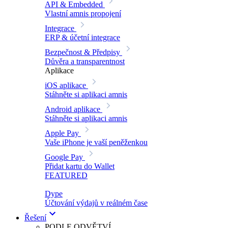
API & Embedded
Vlastní amnis propojení
Integrace
ERP & účetní integrace
Bezpečnost & Předpisy
Důvěra a transparentnost
Aplikace
iOS aplikace
Stáhněte si aplikaci amnis
Android aplikace
Stáhněte si aplikaci amnis
Apple Pay
Vaše iPhone je vaší peněženkou
Google Pay
Přidat kartu do Wallet
FEATURED
Dype
Účtování výdajů v reálném čase
Řešení
PODLE ODVĚTVÍ