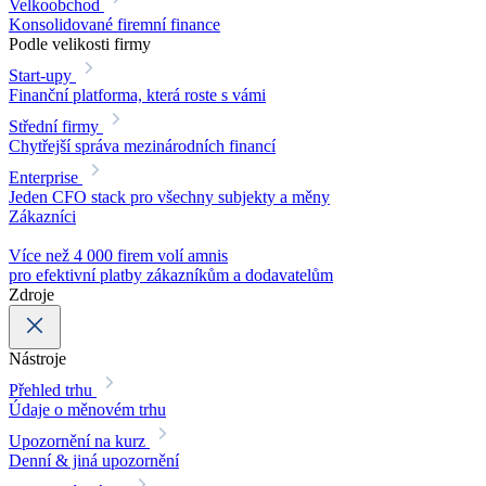
Velkoobchod
Konsolidované firemní finance
Podle velikosti firmy
Start-upy
Finanční platforma, která roste s vámi
Střední firmy
Chytřejší správa mezinárodních financí
Enterprise
Jeden CFO stack pro všechny subjekty a měny
Zákazníci
Více než 4 000 firem volí amnis
pro efektivní platby zákazníkům a dodavatelům
Zdroje
Nástroje
Přehled trhu
Údaje o měnovém trhu
Upozornění na kurz
Denní & jiná upozornění