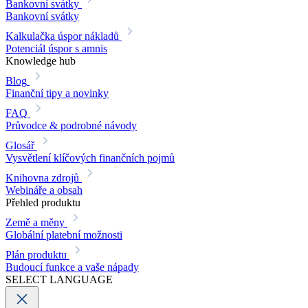
Bankovní svátky
Bankovní svátky
Kalkulačka úspor nákladů
Potenciál úspor s amnis
Knowledge hub
Blog
Finanční tipy a novinky
FAQ
Průvodce & podrobné návody
Glosář
Vysvětlení klíčových finančních pojmů
Knihovna zdrojů
Webináře a obsah
Přehled produktu
Země a měny
Globální platební možnosti
Plán produktu
Budoucí funkce a vaše nápady
SELECT LANGUAGE