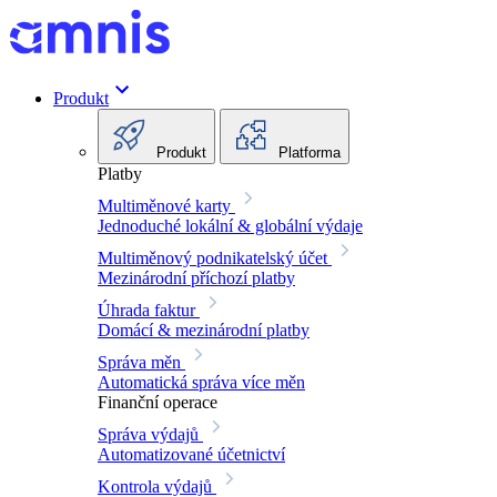
Produkt
Produkt
Platforma
Platby
Multiměnové karty
Jednoduché lokální & globální výdaje
Multiměnový podnikatelský účet
Mezinárodní příchozí platby
Úhrada faktur
Domácí & mezinárodní platby
Správa měn
Automatická správa více měn
Finanční operace
Správa výdajů
Automatizované účetnictví
Kontrola výdajů