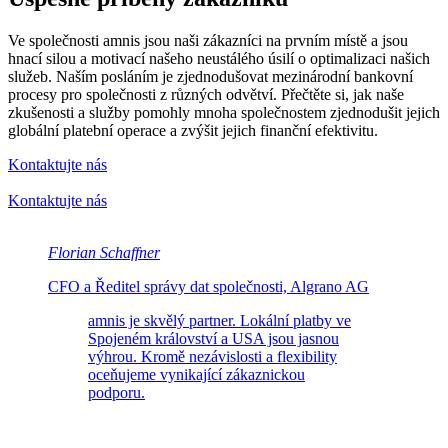
Ve společnosti amnis jsou naši zákazníci na prvním místě a jsou
hnací silou a motivací našeho neustálého úsilí o optimalizaci našich
služeb. Naším posláním je zjednodušovat mezinárodní bankovní
procesy pro společnosti z různých odvětví. Přečtěte si, jak naše
zkušenosti a služby pomohly mnoha společnostem zjednodušit jejich
globální platební operace a zvýšit jejich finanční efektivitu.
Kontaktujte nás
Kontaktujte nás
Florian Schaffner
CFO a Ředitel správy dat společnosti, Algrano AG
amnis je skvělý partner. Lokální platby ve
Spojeném království a USA jsou jasnou
výhrou. Kromě nezávislosti a flexibility
oceňujeme vynikající zákaznickou
podporu.