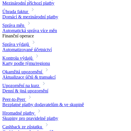
Mezinárodní příchozí platby
Úhrada faktur
Domácí & mezinárodní platby
Správa měn
Automatická správa více měn
Finanční operace
Správa výdajů
Automatizované účetnictví
Kontrola výdajů
Karty podle týmu/regionu
Okamžitá upozornění
Aktualizace účtů & transakcí
Upozornění na kurz
Denní & jiná upozornění
Peer-to-Peer
Bezplatné platby dodavatelům & ve skupině
Hromadné platby
Skupiny pro pravidelné platby
Cashback ze zůstatku