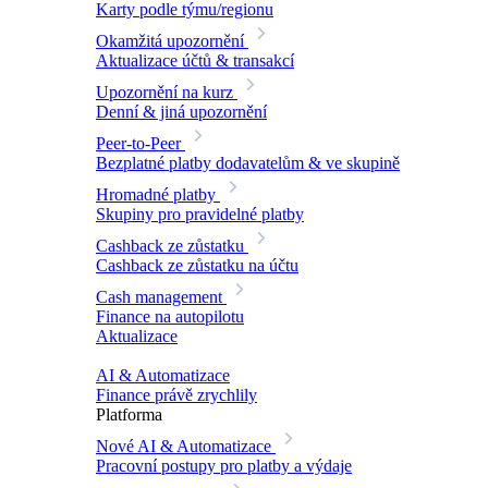
Karty podle týmu/regionu
Okamžitá upozornění
Aktualizace účtů & transakcí
Upozornění na kurz
Denní & jiná upozornění
Peer-to-Peer
Bezplatné platby dodavatelům & ve skupině
Hromadné platby
Skupiny pro pravidelné platby
Cashback ze zůstatku
Cashback ze zůstatku na účtu
Cash management
Finance na autopilotu
Aktualizace
AI & Automatizace
Finance právě zrychlily
Platforma
Nové
AI & Automatizace
Pracovní postupy pro platby a výdaje