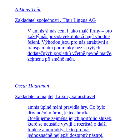
Niklaus Thür
Zakladatel společnosti , Thür Lingua AG
V amnis si nás cení i jako malé firmy – pro
každý náš požadavek dokáží najít vhodné
řešení. Výhodou jsou pro nás atraktivní a
transparentní podmínky bez skrytých
dodatečných poplatků včetně pevné marže,
zejména při směně měn.
Oscar Haartman
Zakladatel a majitel, Luxury-safari.travel
amnis úplně mění pravidla hry. Co bylo
dřív noční můrou, je teď hračka.
Oceňujeme zejména jejich portfolio služeb,
které se neustále vyvíjí a rozrůstá o další
funkce a produkty. Je to pro nás
jednoznačně nejlepší dostupný nástroj.