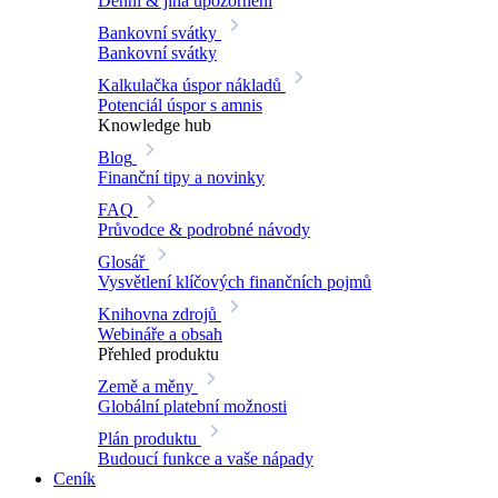
Denní & jiná upozornění
Bankovní svátky
Bankovní svátky
Kalkulačka úspor nákladů
Potenciál úspor s amnis
Knowledge hub
Blog
Finanční tipy a novinky
FAQ
Průvodce & podrobné návody
Glosář
Vysvětlení klíčových finančních pojmů
Knihovna zdrojů
Webináře a obsah
Přehled produktu
Země a měny
Globální platební možnosti
Plán produktu
Budoucí funkce a vaše nápady
Ceník