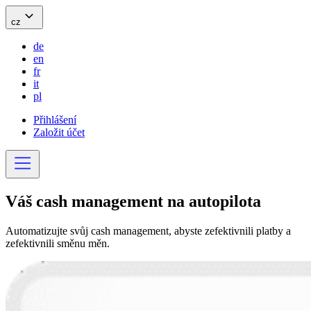
cz
de
en
fr
it
pl
Přihlášení
Založit účet
Váš cash management na
autopilota
Automatizujte svůj cash management, abyste zefektivnili platby a
zefektivnili směnu měn.