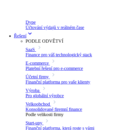
Dype
Účtování výdajů v reálném čase
Řešení
PODLE ODVĚTVÍ
SaaS
Finance pro váš technologický stack
E-commerce
Platební řešení pro e-commerce
Účetní firmy
Finanční platforma pro vaše klienty
Výroba
Pro globální výrobce
Velkoobchod
Konsolidované firemní finance
Podle velikosti firmy
Start-upy
Finanční platforma, která roste s vámi