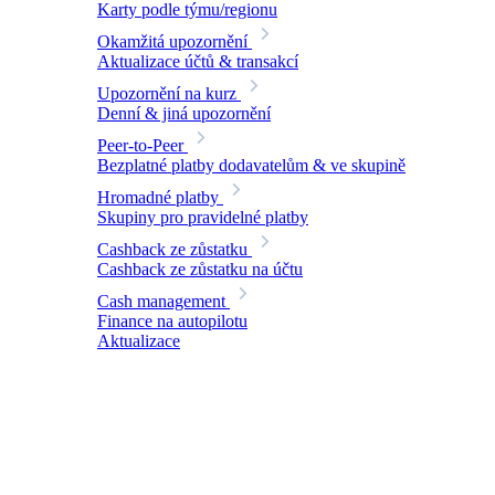
Karty podle týmu/regionu
Okamžitá upozornění
Aktualizace účtů & transakcí
Upozornění na kurz
Denní & jiná upozornění
Peer-to-Peer
Bezplatné platby dodavatelům & ve skupině
Hromadné platby
Skupiny pro pravidelné platby
Cashback ze zůstatku
Cashback ze zůstatku na účtu
Cash management
Finance na autopilotu
Aktualizace