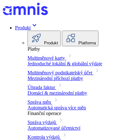
Produkt
Produkt
Platforma
Platby
Multiměnové karty
Jednoduché lokální & globální výdaje
Multiměnový podnikatelský účet
Mezinárodní příchozí platby
Úhrada faktur
Domácí & mezinárodní platby
Správa měn
Automatická správa více měn
Finanční operace
Správa výdajů
Automatizované účetnictví
Kontrola výdajů