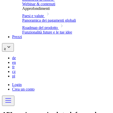
Webinar & contenuti
Approfondimenti
Paesi e valute
Panoramica dei pagamenti globali
Roadmap del prodotto
Funzionalità future e le tue idee
Prezzi
it
de
en
fr
cz
pl
Login
Crea un conto