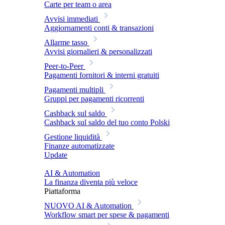
Carte per team o area
Avvisi immediati
Aggiornamenti conti & transazioni
Allarme tasso
Avvisi giornalieri & personalizzati
Peer-to-Peer
Pagamenti fornitori & interni gratuiti
Pagamenti multipli
Gruppi per pagamenti ricorrenti
Cashback sul saldo
Cashback sul saldo del tuo conto Polski
Gestione liquidità
Finanze automatizzate
Update
AI & Automation
La finanza diventa più veloce
Piattaforma
NUOVO
AI & Automation
Workflow smart per spese & pagamenti