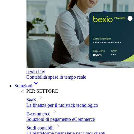
bexio Pay
Contabilità spese in tempo reale
Soluzioni
PER SETTORE
SaaS
La finanza per il tuo stack tecnologico
E-commerce
Soluzioni di pagamento eCommerce
Studi contabili
La piattaforma finanziaria per i tuoi clienti