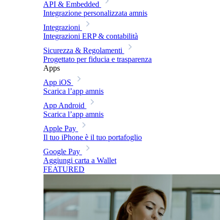
API & Embedded
Integrazione personalizzata amnis
Integrazioni
Integrazioni ERP & contabilità
Sicurezza & Regolamenti
Progettato per fiducia e trasparenza
Apps
App iOS
Scarica l’app amnis
App Android
Scarica l’app amnis
Apple Pay
Il tuo iPhone è il tuo portafoglio
Google Pay
Aggiungi carta a Wallet
FEATURED