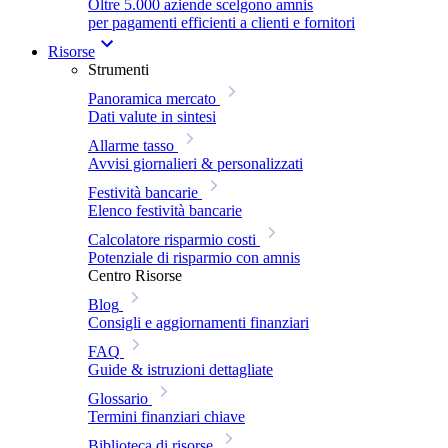
Oltre 5.000 aziende scelgono amnis
per pagamenti efficienti a clienti e fornitori
Risorse
Strumenti
Panoramica mercato
Dati valute in sintesi
Allarme tasso
Avvisi giornalieri & personalizzati
Festività bancarie
Elenco festività bancarie
Calcolatore risparmio costi
Potenziale di risparmio con amnis
Centro Risorse
Blog
Consigli e aggiornamenti finanziari
FAQ
Guide & istruzioni dettagliate
Glossario
Termini finanziari chiave
Biblioteca di risorse