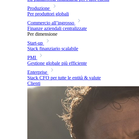
Produzione
Per produttori globali
Commercio all’ingrosso
Finanze aziendali centralizzate
Per dimensione
Start-up
Stack finanziario scalabile
PMI
Gestione globale più efficiente
Enterprise
Stack CFO per tutte le entità & valute
Clienti