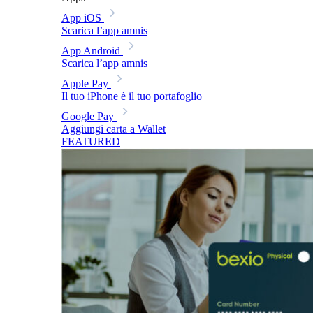
App iOS
Scarica l’app amnis
App Android
Scarica l’app amnis
Apple Pay
Il tuo iPhone è il tuo portafoglio
Google Pay
Aggiungi carta a Wallet
FEATURED