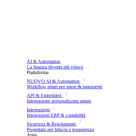
AI & Automation
La finanza diventa più veloce
Piattaforma
NUOVO
AI & Automation
Workflow smart per spese & pagamenti
API & Embedded
Integrazione personalizzata amnis
Integrazioni
Integrazioni ERP & contabilità
Sicurezza & Regolamenti
Progettato per fiducia e trasparenza
Apps