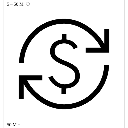
5 – 50 M
50 M +