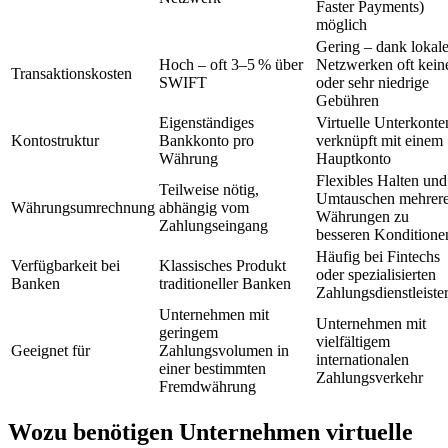
Faster Payments)
möglich
Gering – dank lokal
Hoch – oft 3–5 % über
Netzwerken oft kein
Transaktionskosten
SWIFT
oder sehr niedrige
Gebühren
Eigenständiges
Virtuelle Unterkonte
Kontostruktur
Bankkonto pro
verknüpft mit einem
Währung
Hauptkonto
Flexibles Halten und
Teilweise nötig,
Umtauschen mehrere
Währungsumrechnung
abhängig vom
Währungen zu
Zahlungseingang
besseren Konditione
Häufig bei Fintechs
Verfügbarkeit bei
Klassisches Produkt
oder spezialisierten
Banken
traditioneller Banken
Zahlungsdienstleiste
Unternehmen mit
Unternehmen mit
geringem
vielfältigem
Geeignet für
Zahlungsvolumen in
internationalen
einer bestimmten
Zahlungsverkehr
Fremdwährung
Wozu benötigen Unternehmen virtuelle