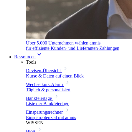
Über 5.000 Unternehmen wählen amnis
für effiziente Kunden- und Lieferanten-Zahlungen
Ressourcen
Tools
Devisen-Übersicht
Kurse & Daten auf einen Blick
Wechselkurs-Alarm
Täglich & personalisiert
Bankfeiertage
Liste der Bankfeiertage
Einsparungsrechner
Einsparpotenzial mit amnis
WISSEN
Blog