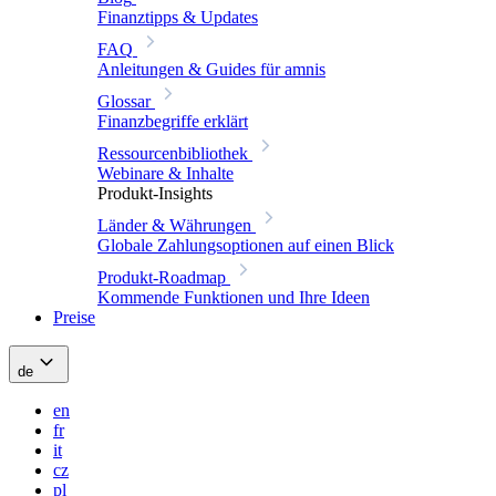
Finanztipps & Updates
FAQ
Anleitungen & Guides für amnis
Glossar
Finanzbegriffe erklärt
Ressourcenbibliothek
Webinare & Inhalte
Produkt-Insights
Länder & Währungen
Globale Zahlungsoptionen auf einen Blick
Produkt-Roadmap
Kommende Funktionen und Ihre Ideen
Preise
de
en
fr
it
cz
pl