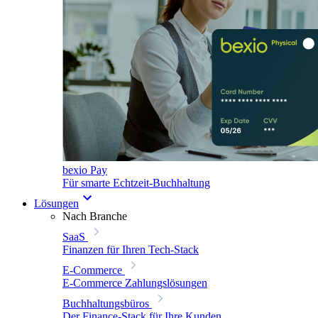
bexio Pay
Für smarte Echtzeit-Buchhaltung
Lösungen
Nach Branche
SaaS
Finanzen für Ihren Tech-Stack
E-Commerce
E-Commerce Zahlungslösungen
Buchhaltungsbüros
Der Finance-Stack für Ihre Kunden