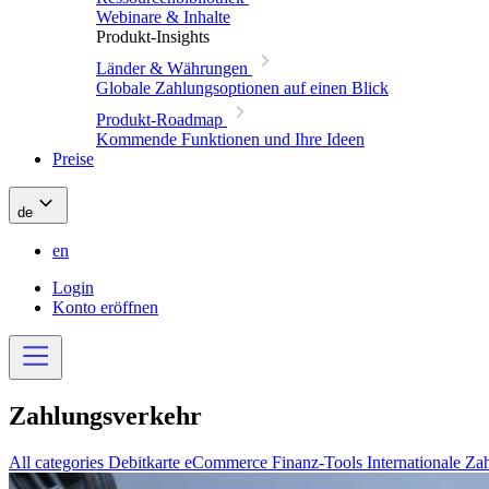
Webinare & Inhalte
Produkt-Insights
Länder & Währungen
Globale Zahlungsoptionen auf einen Blick
Produkt-Roadmap
Kommende Funktionen und Ihre Ideen
Preise
de
en
Login
Konto eröffnen
Zahlungsverkehr
All categories
Debitkarte
eCommerce
Finanz-Tools
Internationale Z