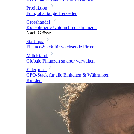
Produktion
Für global tätige Hersteller
Grosshandel
Konsolidierte Unternehmensfinanzen
Nach Grösse
Start-ups
Finance-Stack für wachsende Firmen
Mittelstand
Globale Finanzen smarter verwalten
Enterprise
CFO-Stack für alle Einheiten & Währungen
Kunden