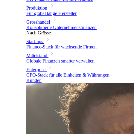
Produktion
Für global tätige Hersteller
Grosshandel
Konsolidierte Unternehmensfinanzen
Nach Grösse
Start-ups
Finance-Stack für wachsende Firmen
Mittelstand
Globale Finanzen smarter verwalten
Enterprise
CFO-Stack für alle Einheiten & Währungen
Kunden