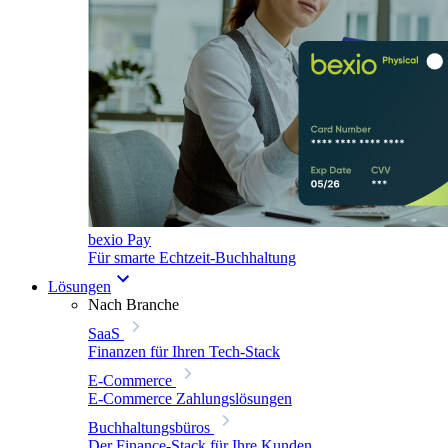
bexio Pay
Für smarte Echtzeit-Buchhaltung
Lösungen
Nach Branche
SaaS
Finanzen für Ihren Tech-Stack
E-Commerce
E-Commerce Zahlungslösungen
Buchhaltungsbüros
Der Finance-Stack für Ihre Kunden