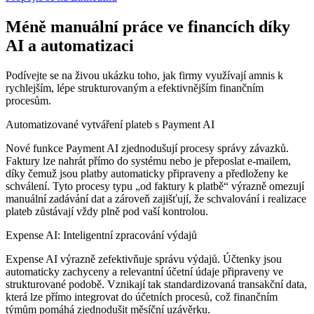
Méně manuální práce ve financích
díky
AI a automatizaci
Podívejte se na živou ukázku toho, jak firmy využívají amnis k
rychlejším, lépe strukturovaným a efektivnějším finančním
procesům.
Automatizované vytváření plateb s Payment AI
Nové funkce Payment AI zjednodušují procesy správy závazků.
Faktury lze nahrát přímo do systému nebo je přeposlat e-mailem,
díky čemuž jsou platby automaticky připraveny a předloženy ke
schválení. Tyto procesy typu „od faktury k platbě“ výrazně omezují
manuální zadávání dat a zároveň zajišťují, že schvalování i realizace
plateb zůstávají vždy plně pod vaší kontrolou.
Expense AI: Inteligentní zpracování výdajů
Expense AI výrazně zefektivňuje správu výdajů. Účtenky jsou
automaticky zachyceny a relevantní účetní údaje připraveny ve
strukturované podobě. Vznikají tak standardizovaná transakční data,
která lze přímo integrovat do účetních procesů, což finančním
týmům pomáhá zjednodušit měsíční uzávěrku.