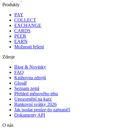
Produkty
PAY
COLLECT
EXCHANGE
CARDS
PEER
EARN
Možnosti řešení
Zdroje
Blog & Novinky
FAQ
Knihovna zdrojů
Glosář
Seznam zemí
Přehled měnového trhu
Upozornění na kurz
Bankovní svátky 2026
Jak poslat peníze do zahraničí
Dokumenty API
O nás