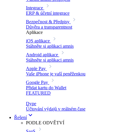
Integrace
ERP & účetní integrace
Bezpečnost & Předpisy
Důvěra a transparentnost
Aplikace
iOS aplikace
Stáhněte si aplikaci amnis
Android aplikace
Stáhněte si aplikaci amnis
Apple Pay
Vaše iPhone je vaší peněženkou
Google Pay
Přidat kartu do Wallet
FEATURED
Dype
Účtování výdajů v reálném čase
Řešení
PODLE ODVĚTVÍ
SaaS