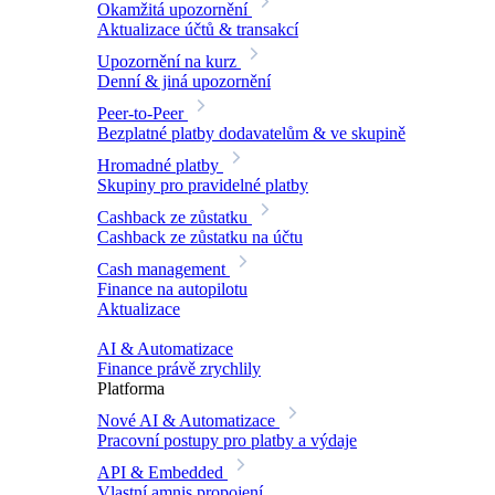
Okamžitá upozornění
Aktualizace účtů & transakcí
Upozornění na kurz
Denní & jiná upozornění
Peer-to-Peer
Bezplatné platby dodavatelům & ve skupině
Hromadné platby
Skupiny pro pravidelné platby
Cashback ze zůstatku
Cashback ze zůstatku na účtu
Cash management
Finance na autopilotu
Aktualizace
AI & Automatizace
Finance právě zrychlily
Platforma
Nové
AI & Automatizace
Pracovní postupy pro platby a výdaje
API & Embedded
Vlastní amnis propojení