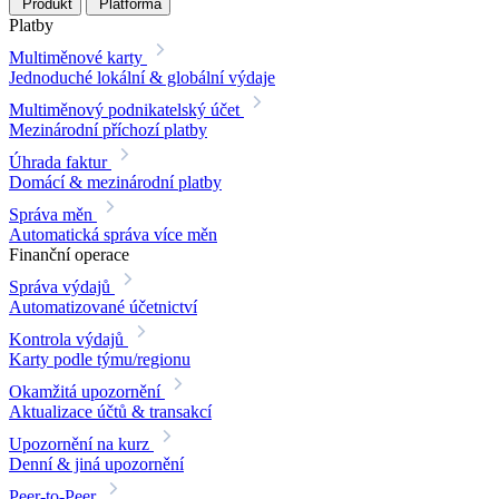
Produkt
Platforma
Platby
Multiměnové karty
Jednoduché lokální & globální výdaje
Multiměnový podnikatelský účet
Mezinárodní příchozí platby
Úhrada faktur
Domácí & mezinárodní platby
Správa měn
Automatická správa více měn
Finanční operace
Správa výdajů
Automatizované účetnictví
Kontrola výdajů
Karty podle týmu/regionu
Okamžitá upozornění
Aktualizace účtů & transakcí
Upozornění na kurz
Denní & jiná upozornění
Peer-to-Peer