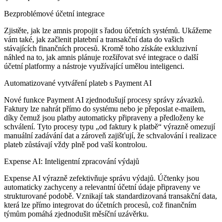
Bezproblémové účetní integrace
Zjistěte, jak lze amnis propojit s řadou účetních systémů. Ukážeme
vám také, jak začlenit platební a transakční data do vašich
stávajících finančních procesů. Kromě toho získáte exkluzivní
náhled na to, jak amnis plánuje rozšiřovat své integrace o další
účetní platformy a nástroje využívající umělou inteligenci.
Automatizované vytváření plateb s Payment AI
Nové funkce Payment AI zjednodušují procesy správy závazků.
Faktury lze nahrát přímo do systému nebo je přeposlat e-mailem,
díky čemuž jsou platby automaticky připraveny a předloženy ke
schválení. Tyto procesy typu „od faktury k platbě“ výrazně omezují
manuální zadávání dat a zároveň zajišťují, že schvalování i realizace
plateb zůstávají vždy plně pod vaší kontrolou.
Expense AI: Inteligentní zpracování výdajů
Expense AI výrazně zefektivňuje správu výdajů. Účtenky jsou
automaticky zachyceny a relevantní účetní údaje připraveny ve
strukturované podobě. Vznikají tak standardizovaná transakční data,
která lze přímo integrovat do účetních procesů, což finančním
týmům pomáhá zjednodušit měsíční uzávěrku.