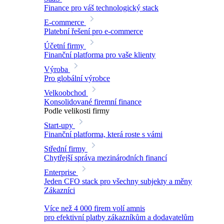
Finance pro váš technologický stack
E-commerce
Platební řešení pro e-commerce
Účetní firmy
Finanční platforma pro vaše klienty
Výroba
Pro globální výrobce
Velkoobchod
Konsolidované firemní finance
Podle velikosti firmy
Start-upy
Finanční platforma, která roste s vámi
Střední firmy
Chytřejší správa mezinárodních financí
Enterprise
Jeden CFO stack pro všechny subjekty a měny
Zákazníci
Více než 4 000 firem volí amnis
pro efektivní platby zákazníkům a dodavatelům