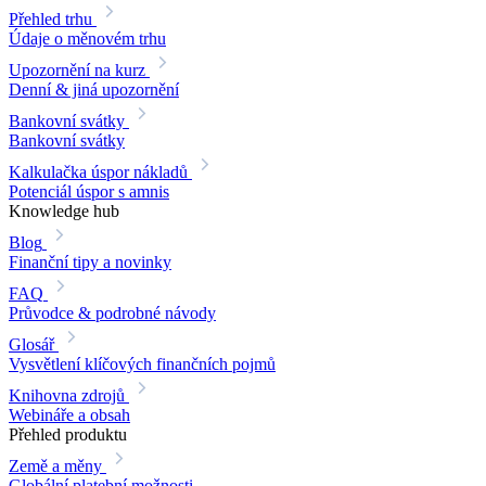
Přehled trhu
Údaje o měnovém trhu
Upozornění na kurz
Denní & jiná upozornění
Bankovní svátky
Bankovní svátky
Kalkulačka úspor nákladů
Potenciál úspor s amnis
Knowledge hub
Blog
Finanční tipy a novinky
FAQ
Průvodce & podrobné návody
Glosář
Vysvětlení klíčových finančních pojmů
Knihovna zdrojů
Webináře a obsah
Přehled produktu
Země a měny
Globální platební možnosti