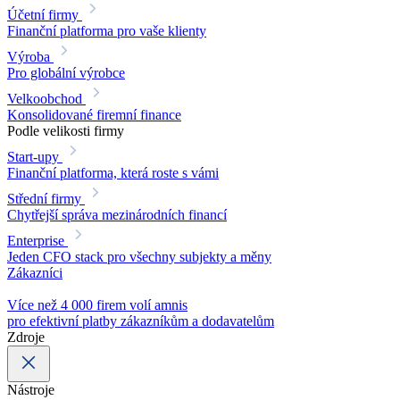
Účetní firmy
Finanční platforma pro vaše klienty
Výroba
Pro globální výrobce
Velkoobchod
Konsolidované firemní finance
Podle velikosti firmy
Start-upy
Finanční platforma, která roste s vámi
Střední firmy
Chytřejší správa mezinárodních financí
Enterprise
Jeden CFO stack pro všechny subjekty a měny
Zákazníci
Více než 4 000 firem volí amnis
pro efektivní platby zákazníkům a dodavatelům
Zdroje
Nástroje