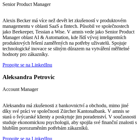
Senior Product Manager
Alexis Becker má více než devět let zkušeností v produktovém
managementu v oblasti SaaS a fintech. Působil ve společnostech
jako Beekeeper, Tessian a Wise. V amnis vede jako Senior Product
Manager oblast AI & Automation, kde řídí vývoj inteligentních
produktových řešení zaměřených na potřeby uživatelů. Spojuje
technologické inovace se silným důrazem na vytváření měřitelné
hodnoty pro zákazníky.
Propojte se na LinkedInu
Aleksandra Petrovic
Account Manager
Aleksandra má zkušenosti z bankovnictví a obchodu, mimo jiné
díky své práci ve společnosti Zürcher Kantonalbank. V amnis se
stará o švýcarské klienty a poskytuje jim poradenství. V současnosti
studuje ekonomickou psychologii, aby spojila své finanční znalosti s
hlubším porozuměním potřebám zákazníků.
Propojte se na LinkedInu