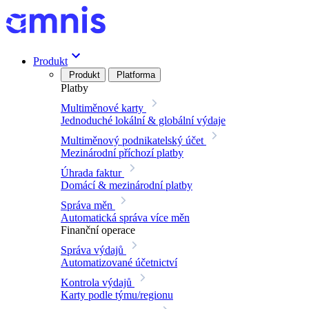
Produkt
Produkt
Platforma
Platby
Multiměnové karty
Jednoduché lokální & globální výdaje
Multiměnový podnikatelský účet
Mezinárodní příchozí platby
Úhrada faktur
Domácí & mezinárodní platby
Správa měn
Automatická správa více měn
Finanční operace
Správa výdajů
Automatizované účetnictví
Kontrola výdajů
Karty podle týmu/regionu