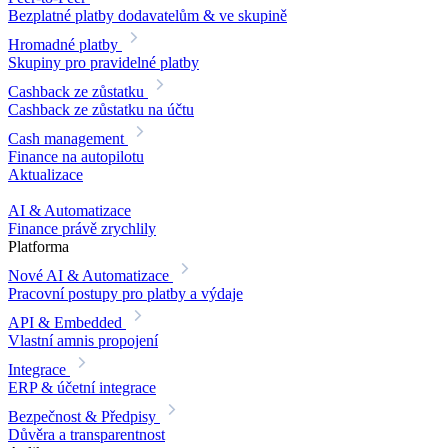
Bezplatné platby dodavatelům & ve skupině
Hromadné platby
Skupiny pro pravidelné platby
Cashback ze zůstatku
Cashback ze zůstatku na účtu
Cash management
Finance na autopilotu
Aktualizace
AI & Automatizace
Finance právě zrychlily
Platforma
Nové
AI & Automatizace
Pracovní postupy pro platby a výdaje
API & Embedded
Vlastní amnis propojení
Integrace
ERP & účetní integrace
Bezpečnost & Předpisy
Důvěra a transparentnost