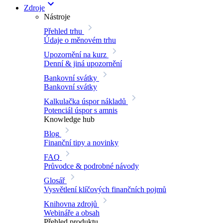
Zdroje
Nástroje
Přehled trhu
Údaje o měnovém trhu
Upozornění na kurz
Denní & jiná upozornění
Bankovní svátky
Bankovní svátky
Kalkulačka úspor nákladů
Potenciál úspor s amnis
Knowledge hub
Blog
Finanční tipy a novinky
FAQ
Průvodce & podrobné návody
Glosář
Vysvětlení klíčových finančních pojmů
Knihovna zdrojů
Webináře a obsah
Přehled produktu