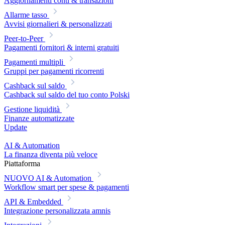
Aggiornamenti conti & transazioni
Allarme tasso
Avvisi giornalieri & personalizzati
Peer-to-Peer
Pagamenti fornitori & interni gratuiti
Pagamenti multipli
Gruppi per pagamenti ricorrenti
Cashback sul saldo
Cashback sul saldo del tuo conto Polski
Gestione liquidità
Finanze automatizzate
Update
AI & Automation
La finanza diventa più veloce
Piattaforma
NUOVO
AI & Automation
Workflow smart per spese & pagamenti
API & Embedded
Integrazione personalizzata amnis