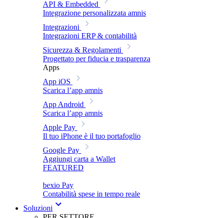
API & Embedded
Integrazione personalizzata amnis
Integrazioni
Integrazioni ERP & contabilità
Sicurezza & Regolamenti
Progettato per fiducia e trasparenza
Apps
App iOS
Scarica l’app amnis
App Android
Scarica l’app amnis
Apple Pay
Il tuo iPhone è il tuo portafoglio
Google Pay
Aggiungi carta a Wallet
FEATURED
bexio Pay
Contabilità spese in tempo reale
Soluzioni
PER SETTORE