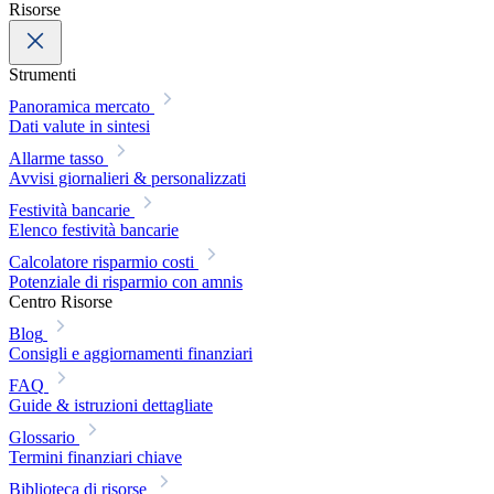
Risorse
Strumenti
Panoramica mercato
Dati valute in sintesi
Allarme tasso
Avvisi giornalieri & personalizzati
Festività bancarie
Elenco festività bancarie
Calcolatore risparmio costi
Potenziale di risparmio con amnis
Centro Risorse
Blog
Consigli e aggiornamenti finanziari
FAQ
Guide & istruzioni dettagliate
Glossario
Termini finanziari chiave
Biblioteca di risorse