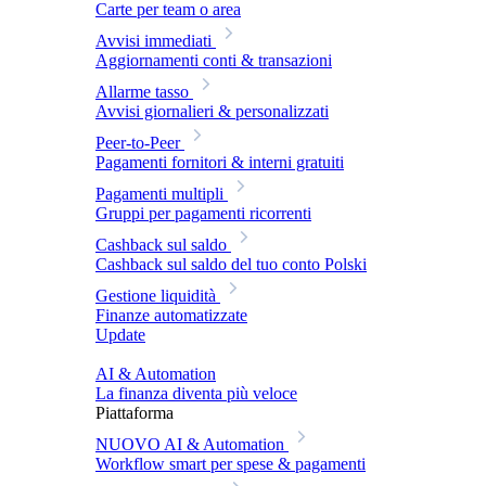
Carte per team o area
Avvisi immediati
Aggiornamenti conti & transazioni
Allarme tasso
Avvisi giornalieri & personalizzati
Peer-to-Peer
Pagamenti fornitori & interni gratuiti
Pagamenti multipli
Gruppi per pagamenti ricorrenti
Cashback sul saldo
Cashback sul saldo del tuo conto Polski
Gestione liquidità
Finanze automatizzate
Update
AI & Automation
La finanza diventa più veloce
Piattaforma
NUOVO
AI & Automation
Workflow smart per spese & pagamenti