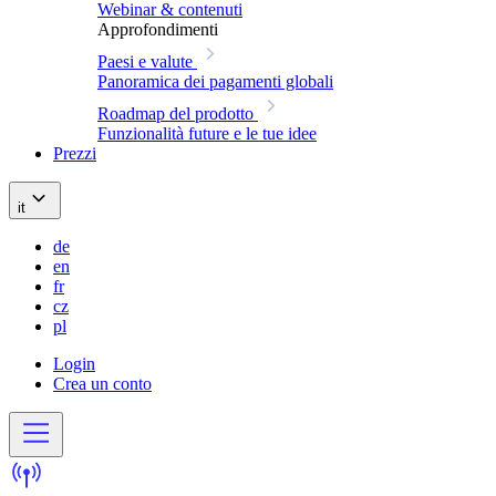
Webinar & contenuti
Approfondimenti
Paesi e valute
Panoramica dei pagamenti globali
Roadmap del prodotto
Funzionalità future e le tue idee
Prezzi
it
de
en
fr
cz
pl
Login
Crea un conto