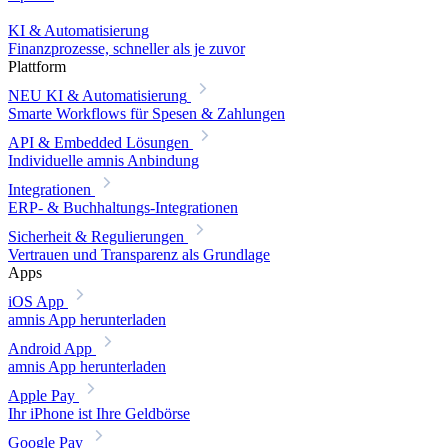
KI & Automatisierung
Finanzprozesse, schneller als je zuvor
Plattform
NEU
KI & Automatisierung
Smarte Workflows für Spesen & Zahlungen
API & Embedded Lösungen
Individuelle amnis Anbindung
Integrationen
ERP- & Buchhaltungs-Integrationen
Sicherheit & Regulierungen
Vertrauen und Transparenz als Grundlage
Apps
iOS App
amnis App herunterladen
Android App
amnis App herunterladen
Apple Pay
Ihr iPhone ist Ihre Geldbörse
Google Pay