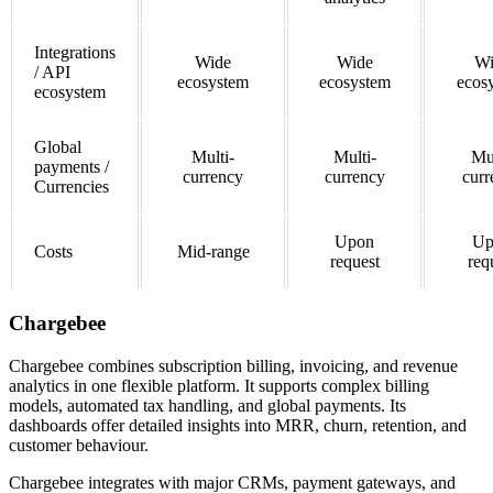
Integrations
Wide
Wide
Wi
/ API
ecosystem
ecosystem
ecos
ecosystem
Global
Multi-
Multi-
Mul
payments /
currency
currency
curr
Currencies
Upon
Up
Costs
Mid-range
request
req
Chargebee
Chargebee combines subscription billing, invoicing, and revenue
analytics in one flexible platform. It supports complex billing
models, automated tax handling, and global payments. Its
dashboards offer detailed insights into MRR, churn, retention, and
customer behaviour.
Chargebee integrates with major CRMs, payment gateways, and