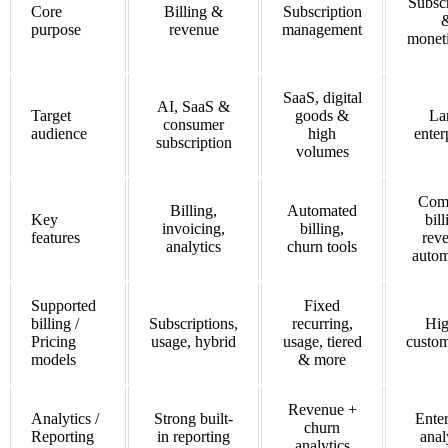
Subscr
Core
Billing &
Subscription
purpose
revenue
management
moneti
SaaS, digital
AI, SaaS &
Target
goods &
La
consumer
audience
high
enter
subscription
volumes
Com
Billing,
Automated
Key
bill
invoicing,
billing,
features
rev
analytics
churn tools
autom
Supported
Fixed
billing /
Subscriptions,
recurring,
Hig
Pricing
usage, hybrid
usage, tiered
custom
models
& more
Revenue +
Analytics /
Strong built-
Enter
churn
Reporting
in reporting
anal
analytics