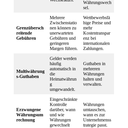
Währungswech
sel.
Mehrere
Wettbewerbsfä
Zwischenstatio
hige Preise und
Grenzübersch
nen können zu
mehr
reitende
unerwarteten
Kostentranspar
Gebühren
Gebühren und
enz bei
geringeren
internationalen
Margen führen.
Zahlungen.
Gelder werden
häufig
Guthaben in
automatisch in
mehreren
Multiwährung
die
Währungen
s-Guthaben
Heimatwährun
halten und
g
verwalten.
umgewandelt.
Eingeschränkte
Kontrolle
Währungen
Erzwungene
darüber, wann
umtauschen,
Währungsum
und wie
wann es zur
rechnung
Währungen
Unternehmenss
gewechselt
trategie passt.