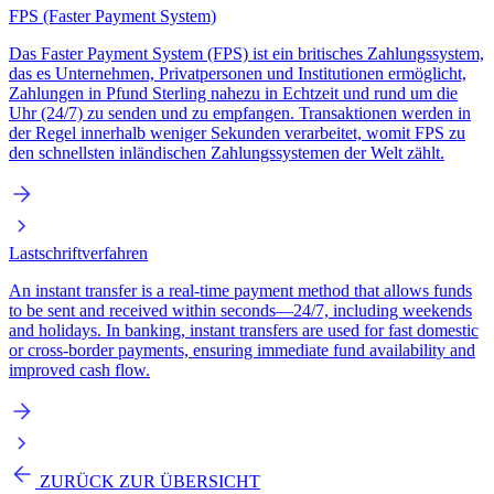
FPS (Faster Payment System)
Das Faster Payment System (FPS) ist ein britisches Zahlungssystem,
das es Unternehmen, Privatpersonen und Institutionen ermöglicht,
Zahlungen in Pfund Sterling nahezu in Echtzeit und rund um die
Uhr (24/7) zu senden und zu empfangen. Transaktionen werden in
der Regel innerhalb weniger Sekunden verarbeitet, womit FPS zu
den schnellsten inländischen Zahlungssystemen der Welt zählt.
Lastschriftverfahren
An instant transfer is a real-time payment method that allows funds
to be sent and received within seconds—24/7, including weekends
and holidays. In banking, instant transfers are used for fast domestic
or cross-border payments, ensuring immediate fund availability and
improved cash flow.
ZURÜCK ZUR ÜBERSICHT