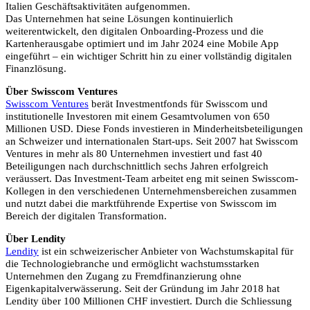
Italien Geschäftsaktivitäten aufgenommen.
Das Unternehmen hat seine Lösungen kontinuierlich
weiterentwickelt, den digitalen Onboarding-Prozess und die
Kartenherausgabe optimiert und im Jahr 2024 eine Mobile App
eingeführt – ein wichtiger Schritt hin zu einer vollständig digitalen
Finanzlösung.
Über Swisscom Ventures
Swisscom Ventures
berät Investmentfonds für Swisscom und
institutionelle Investoren mit einem Gesamtvolumen von 650
Millionen USD. Diese Fonds investieren in Minderheitsbeteiligungen
an Schweizer und internationalen Start-ups. Seit 2007 hat Swisscom
Ventures in mehr als 80 Unternehmen investiert und fast 40
Beteiligungen nach durchschnittlich sechs Jahren erfolgreich
veräussert. Das Investment-Team arbeitet eng mit seinen Swisscom-
Kollegen in den verschiedenen Unternehmensbereichen zusammen
und nutzt dabei die marktführende Expertise von Swisscom im
Bereich der digitalen Transformation.
Über Lendity
Lendity
ist ein schweizerischer Anbieter von Wachstumskapital für
die Technologiebranche und ermöglicht wachstumsstarken
Unternehmen den Zugang zu Fremdfinanzierung ohne
Eigenkapitalverwässerung. Seit der Gründung im Jahr 2018 hat
Lendity über 100 Millionen CHF investiert. Durch die Schliessung