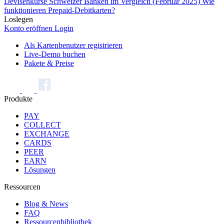
Devisenkurse Schweizer Banken im Vergleich (Februar 2025)
Wie
funktionieren Prepaid-Debitkarten?
Loslegen
Konto eröffnen
Login
Als Kartenbenutzer registrieren
Live-Demo buchen
Pakete & Preise
Produkte
PAY
COLLECT
EXCHANGE
CARDS
PEER
EARN
Lösungen
Ressourcen
Blog & News
FAQ
Ressourcenbibliothek