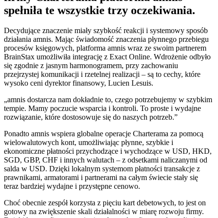
spełniła te wszystkie trzy oczekiwania.
Decydujące znaczenie miały szybkość reakcji i systemowy sposób
działania amnis. Mając świadomość znaczenia płynnego przebiegu
procesów księgowych, platforma amnis wraz ze swoim partnerem
BrainStax umożliwiła integrację z Exact Online. Wdrożenie odbyło
się zgodnie z jasnym harmonogramem, przy zachowaniu
przejrzystej komunikacji i rzetelnej realizacji – są to cechy, które
wysoko ceni dyrektor finansowy, Lucien Lesuis.
„amnis dostarcza nam dokładnie to, czego potrzebujemy w szybkim
tempie. Mamy poczucie wsparcia i kontroli. To proste i wydajne
rozwiązanie, które dostosowuje się do naszych potrzeb.”
Ponadto amnis wspiera globalne operacje Charterama za pomocą
wielowalutowych kont, umożliwiając płynne, szybkie i
ekonomiczne płatności przychodzące i wychodzące w USD, HKD,
SGD, GBP, CHF i innych walutach – z odsetkami naliczanymi od
salda w USD. Dzięki lokalnym systemom płatności transakcje z
prawnikami, armatorami i partnerami na całym świecie stały się
teraz bardziej wydajne i przystępne cenowo.
Choć obecnie zespół korzysta z pięciu kart debetowych, to jest on
gotowy na zwiększenie skali działalności w miarę rozwoju firmy.