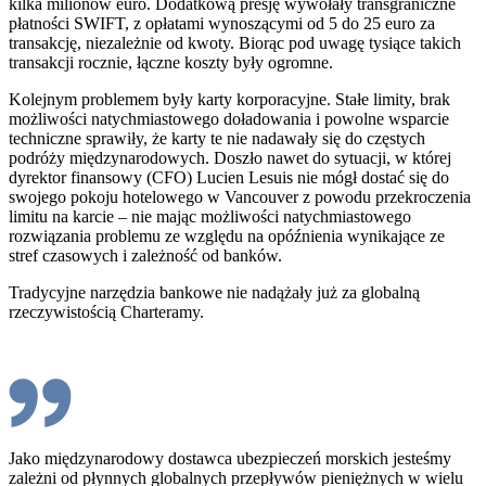
kilka milionów euro. Dodatkową presję wywołały transgraniczne
płatności SWIFT, z opłatami wynoszącymi od 5 do 25 euro za
transakcję, niezależnie od kwoty. Biorąc pod uwagę tysiące takich
transakcji rocznie, łączne koszty były ogromne.
Kolejnym problemem były karty korporacyjne. Stałe limity, brak
możliwości natychmiastowego doładowania i powolne wsparcie
techniczne sprawiły, że karty te nie nadawały się do częstych
podróży międzynarodowych. Doszło nawet do sytuacji, w której
dyrektor finansowy (CFO) Lucien Lesuis nie mógł dostać się do
swojego pokoju hotelowego w Vancouver z powodu przekroczenia
limitu na karcie – nie mając możliwości natychmiastowego
rozwiązania problemu ze względu na opóźnienia wynikające ze
stref czasowych i zależność od banków.
Tradycyjne narzędzia bankowe nie nadążały już za globalną
rzeczywistością Charteramy.
Jako międzynarodowy dostawca ubezpieczeń morskich jesteśmy
zależni od płynnych globalnych przepływów pieniężnych w wielu