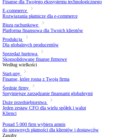
Finanse dla Twojego ekosystemu technologicznego
E-commerce
Rozwiązania płatnicze dla e-commerce
Biura rachunkowe
Platforma finansowa dla Twoich klientów
Produkcja
Dla globalnych producentów
Sprzedaż hurtowa
Skonsolidowane finanse firmowe
Według wielkości
Start-upy
Finanse, które rosną z Twoją firmą
Średnie firmy
Sprytniejsze zarządzanie finansami globalnymi
Duże przedsiębiorstwa
Jeden zestaw CFO dla wielu spółek i walut
Klienci
Ponad 5 000 firm wybiera amnis
do sprawnych płatności dla klientów i dostawców
Zasoby