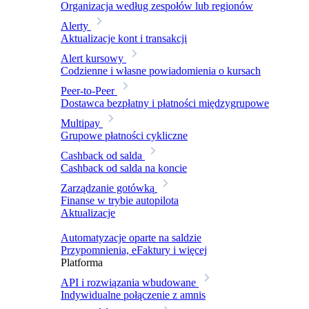
Organizacja według zespołów lub regionów
Alerty
Aktualizacje kont i transakcji
Alert kursowy
Codzienne i własne powiadomienia o kursach
Peer-to-Peer
Dostawca bezpłatny i płatności międzygrupowe
Multipay
Grupowe płatności cykliczne
Cashback od salda
Cashback od salda na koncie
Zarządzanie gotówką
Finanse w trybie autopilota
Aktualizacje
Automatyzacje oparte na saldzie
Przypomnienia, eFaktury i więcej
Platforma
API i rozwiązania wbudowane
Indywidualne połączenie z amnis