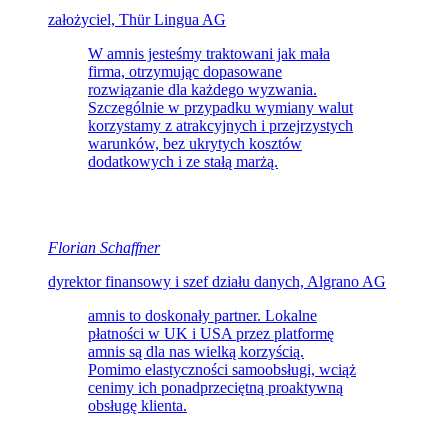
założyciel, Thür Lingua AG
W amnis jesteśmy traktowani jak mała
firma, otrzymując dopasowane
rozwiązanie dla każdego wyzwania.
Szczególnie w przypadku wymiany walut
korzystamy z atrakcyjnych i przejrzystych
warunków, bez ukrytych kosztów
dodatkowych i ze stałą marżą.
Florian Schaffner
dyrektor finansowy i szef działu danych, Algrano AG
amnis to doskonały partner. Lokalne
płatności w UK i USA przez platformę
amnis są dla nas wielką korzyścią.
Pomimo elastyczności samoobsługi, wciąż
cenimy ich ponadprzeciętną proaktywną
obsługę klienta.