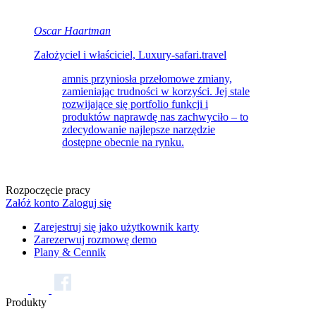
Oscar Haartman
Założyciel i właściciel, Luxury-safari.travel
amnis przyniosła przełomowe zmiany,
zamieniając trudności w korzyści. Jej stale
rozwijające się portfolio funkcji i
produktów naprawdę nas zachwyciło – to
zdecydowanie najlepsze narzędzie
dostępne obecnie na rynku.
Rozpoczęcie pracy
Załóż konto
Zaloguj się
Zarejestruj się jako użytkownik karty
Zarezerwuj rozmowę demo
Plany & Cennik
Produkty