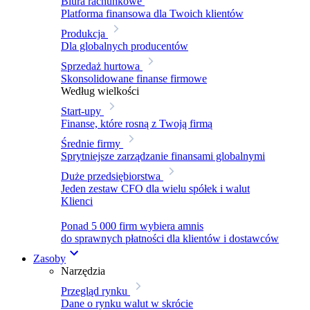
Biura rachunkowe
Platforma finansowa dla Twoich klientów
Produkcja
Dla globalnych producentów
Sprzedaż hurtowa
Skonsolidowane finanse firmowe
Według wielkości
Start-upy
Finanse, które rosną z Twoją firmą
Średnie firmy
Sprytniejsze zarządzanie finansami globalnymi
Duże przedsiębiorstwa
Jeden zestaw CFO dla wielu spółek i walut
Klienci
Ponad 5 000 firm wybiera amnis
do sprawnych płatności dla klientów i dostawców
Zasoby
Narzędzia
Przegląd rynku
Dane o rynku walut w skrócie