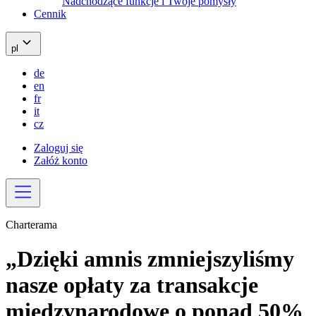
Nadchodzące funkcje i Twoje pomysły
Cennik
pl
de
en
fr
it
cz
Zaloguj się
Załóż konto
Charterama
„Dzięki amnis zmniejszyliśmy
nasze opłaty za transakcje
międzynarodowe o ponad 50%