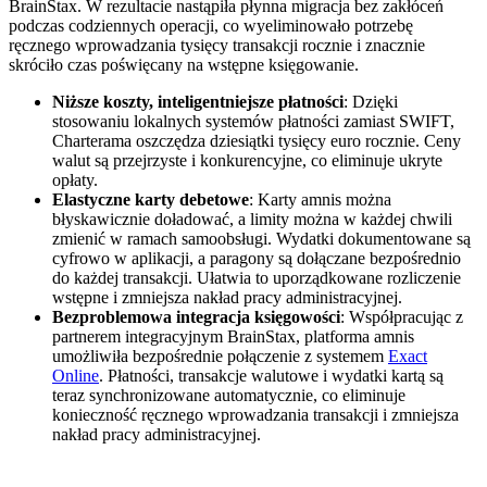
BrainStax. W rezultacie nastąpiła płynna migracja bez zakłóceń
podczas codziennych operacji, co wyeliminowało potrzebę
ręcznego wprowadzania tysięcy transakcji rocznie i znacznie
skróciło czas poświęcany na wstępne księgowanie.
Niższe koszty, inteligentniejsze płatności
: Dzięki
stosowaniu lokalnych systemów płatności zamiast SWIFT,
Charterama oszczędza dziesiątki tysięcy euro rocznie. Ceny
walut są przejrzyste i konkurencyjne, co eliminuje ukryte
opłaty.
Elastyczne karty debetowe
: Karty amnis można
błyskawicznie doładować, a limity można w każdej chwili
zmienić w ramach samoobsługi. Wydatki dokumentowane są
cyfrowo w aplikacji, a paragony są dołączane bezpośrednio
do każdej transakcji. Ułatwia to uporządkowane rozliczenie
wstępne i zmniejsza nakład pracy administracyjnej.
Bezproblemowa integracja księgowości
: Współpracując z
partnerem integracyjnym BrainStax, platforma amnis
umożliwiła bezpośrednie połączenie z systemem
Exact
Online
. Płatności, transakcje walutowe i wydatki kartą są
teraz synchronizowane automatycznie, co eliminuje
konieczność ręcznego wprowadzania transakcji i zmniejsza
nakład pracy administracyjnej.