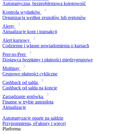
Automatyczna, bezproblemowa księgowość
Kontrola wydatków
Organizacja według zespołów lub regionów
Alerty
Aktualizacje kont i transakcji
Alert kursowy
Codzienne i własne powiadomienia o kursach
Peer-to-Peer
Dostawca bezpłatny i płatności międzygrupowe
Multipay
Grupowe płatności cykliczne
Cashback od salda
Cashback od salda na koncie
Zarządzanie gotówką
Finanse w trybie autopilota
Aktualizacje
Automatyzacje oparte na saldzie
Przypomnienia, eFaktury i więcej
Platforma