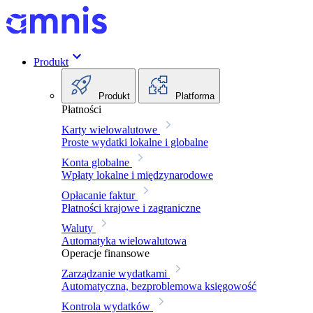
Produkt
Produkt
Platforma
Płatności
Karty wielowalutowe
Proste wydatki lokalne i globalne
Konta globalne
Wpłaty lokalne i międzynarodowe
Opłacanie faktur
Płatności krajowe i zagraniczne
Waluty
Automatyka wielowalutowa
Operacje finansowe
Zarządzanie wydatkami
Automatyczna, bezproblemowa księgowość
Kontrola wydatków