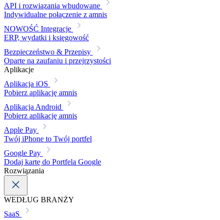
API i rozwiązania wbudowane
Indywidualne połączenie z amnis
NOWOŚĆ
Integracje
ERP, wydatki i księgowość
Bezpieczeństwo & Przepisy
Oparte na zaufaniu i przejrzystości
Aplikacje
Aplikacja iOS
Pobierz aplikację amnis
Aplikacja Android
Pobierz aplikację amnis
Apple Pay
Twój iPhone to Twój portfel
Google Pay
Dodaj kartę do Portfela Google
Rozwiązania
WEDŁUG BRANŻY
SaaS