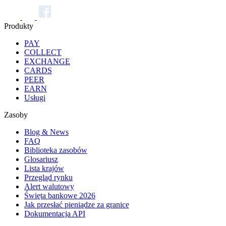
Produkty
PAY
COLLECT
EXCHANGE
CARDS
PEER
EARN
Usługi
Zasoby
Blog & News
FAQ
Biblioteka zasobów
Glosariusz
Lista krajów
Przegląd rynku
Alert walutowy
Święta bankowe 2026
Jak przesłać pieniądze za granicę
Dokumentacja API