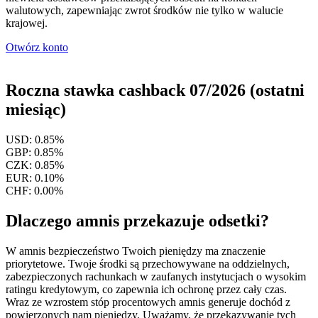
walutowych, zapewniając zwrot środków nie tylko w walucie
krajowej.
Otwórz konto
Roczna stawka cashback 07/2026 (ostatni
miesiąc)
USD:
0.85%
GBP:
0.85%
CZK:
0.85%
EUR:
0.10%
CHF:
0.00%
Dlaczego amnis przekazuje odsetki?
W amnis bezpieczeństwo Twoich pieniędzy ma znaczenie
priorytetowe. Twoje środki są przechowywane na oddzielnych,
zabezpieczonych rachunkach w zaufanych instytucjach o wysokim
ratingu kredytowym, co zapewnia ich ochronę przez cały czas.
Wraz ze wzrostem stóp procentowych amnis generuje dochód z
powierzonych nam pieniędzy. Uważamy, że przekazywanie tych