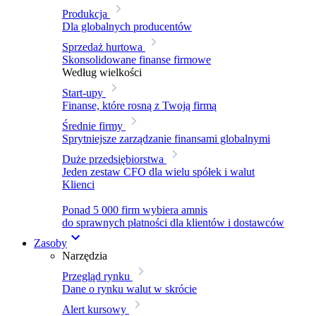
Produkcja
Dla globalnych producentów
Sprzedaż hurtowa
Skonsolidowane finanse firmowe
Według wielkości
Start-upy
Finanse, które rosną z Twoją firmą
Średnie firmy
Sprytniejsze zarządzanie finansami globalnymi
Duże przedsiębiorstwa
Jeden zestaw CFO dla wielu spółek i walut
Klienci
Ponad 5 000 firm wybiera amnis
do sprawnych płatności dla klientów i dostawców
Zasoby
Narzędzia
Przegląd rynku
Dane o rynku walut w skrócie
Alert kursowy