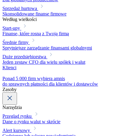
Sprzedaż hurtowa
Skonsolidowane finanse firmowe
Według wielkości
Start-upy
Finanse, które rosną z Twoją firmą
Średnie firmy
Sprytniejsze zarządzanie finansami globalnymi
Duże przedsiębiorstwa
Jeden zestaw CFO dla wielu spółek i walut
Klienci
Ponad 5 000 firm wybiera amnis
do sprawnych płatności dla klientów i dostawców
Zasoby
Narzędzia
Przegląd rynku
Dane o rynku walut w skrócie
Alert kursowy
Codzienne lub własne powiadomienia