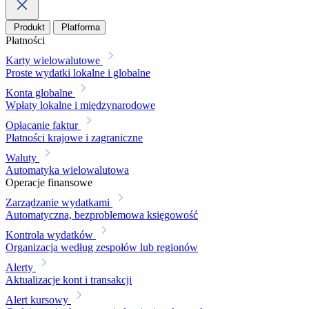
Produkt
Platforma
Płatności
Karty wielowalutowe
Proste wydatki lokalne i globalne
Konta globalne
Wpłaty lokalne i międzynarodowe
Opłacanie faktur
Płatności krajowe i zagraniczne
Waluty
Automatyka wielowalutowa
Operacje finansowe
Zarządzanie wydatkami
Automatyczna, bezproblemowa księgowość
Kontrola wydatków
Organizacja według zespołów lub regionów
Alerty
Aktualizacje kont i transakcji
Alert kursowy