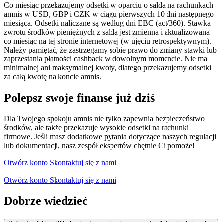
Co miesiąc przekazujemy odsetki w oparciu o salda na rachunkach
amnis w USD, GBP i CZK w ciągu pierwszych 10 dni następnego
miesiąca. Odsetki naliczane są według dni EBC (act/360). Stawka
zwrotu środków pieniężnych z salda jest zmienna i aktualizowana
co miesiąc na tej stronie internetowej (w ujęciu retrospektywnym).
Należy pamiętać, że zastrzegamy sobie prawo do zmiany stawki lub
zaprzestania płatności cashback w dowolnym momencie. Nie ma
minimalnej ani maksymalnej kwoty, dlatego przekazujemy odsetki
za całą kwotę na koncie amnis.
Polepsz swoje finanse już dziś
Dla Twojego spokoju amnis nie tylko zapewnia bezpieczeństwo
środków, ale także przekazuje wysokie odsetki na rachunki
firmowe. Jeśli masz dodatkowe pytania dotyczące naszych regulacji
lub dokumentacji, nasz zespół ekspertów chętnie Ci pomoże!
Otwórz konto
Skontaktuj się z nami
Otwórz konto
Skontaktuj się z nami
Dobrze wiedzieć