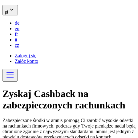
pl
de
en
fr
it
cz
Zaloguj się
Załóż konto
Zyskaj
Cashback
na
zabezpieczonych rachunkach
Zabezpieczone środki w amnis pomogą Ci zarobić wysokie odsetki
na rachunkach firmowych, podczas gdy Twoje pieniądze nadal będą
chronione zgodnie z najwyższymi standardami. amnis jest jednym z
niewielu dostawców przekazujących odsetki na kontach