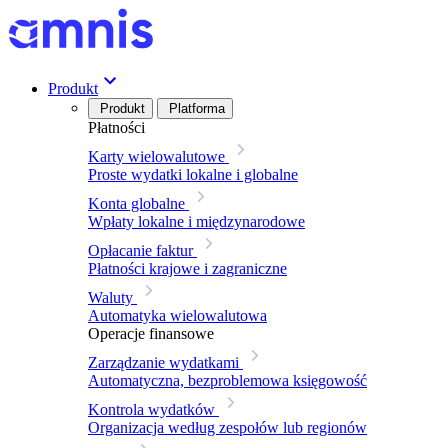
Produkt
Produkt
Platforma
Płatności
Karty wielowalutowe
Proste wydatki lokalne i globalne
Konta globalne
Wpłaty lokalne i międzynarodowe
Opłacanie faktur
Płatności krajowe i zagraniczne
Waluty
Automatyka wielowalutowa
Operacje finansowe
Zarządzanie wydatkami
Automatyczna, bezproblemowa księgowość
Kontrola wydatków
Organizacja według zespołów lub regionów