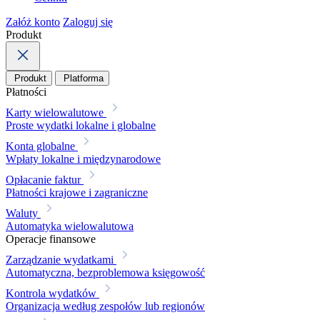
Załóż konto
Zaloguj się
Produkt
Produkt
Platforma
Płatności
Karty wielowalutowe
Proste wydatki lokalne i globalne
Konta globalne
Wpłaty lokalne i międzynarodowe
Opłacanie faktur
Płatności krajowe i zagraniczne
Waluty
Automatyka wielowalutowa
Operacje finansowe
Zarządzanie wydatkami
Automatyczna, bezproblemowa księgowość
Kontrola wydatków
Organizacja według zespołów lub regionów