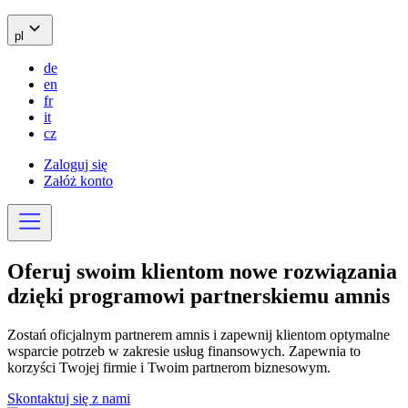
pl
de
en
fr
it
cz
Zaloguj się
Załóż konto
Oferuj swoim klientom
nowe rozwiązania
dzięki programowi
partnerskiemu amnis
Zostań oficjalnym partnerem amnis i zapewnij klientom optymalne
wsparcie potrzeb w zakresie usług finansowych. Zapewnia to
korzyści Twojej firmie i Twoim partnerom biznesowym.
Skontaktuj się z nami