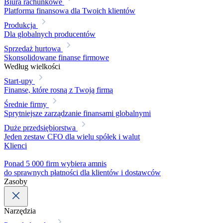
Biura rachunkowe
Platforma finansowa dla Twoich klientów
Produkcja
Dla globalnych producentów
Sprzedaż hurtowa
Skonsolidowane finanse firmowe
Według wielkości
Start-upy
Finanse, które rosną z Twoją firmą
Średnie firmy
Sprytniejsze zarządzanie finansami globalnymi
Duże przedsiębiorstwa
Jeden zestaw CFO dla wielu spółek i walut
Klienci
Ponad 5 000 firm wybiera amnis
do sprawnych płatności dla klientów i dostawców
Zasoby
Narzędzia