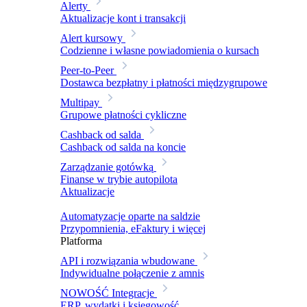
Alerty
Aktualizacje kont i transakcji
Alert kursowy
Codzienne i własne powiadomienia o kursach
Peer-to-Peer
Dostawca bezpłatny i płatności międzygrupowe
Multipay
Grupowe płatności cykliczne
Cashback od salda
Cashback od salda na koncie
Zarządzanie gotówką
Finanse w trybie autopilota
Aktualizacje
Automatyzacje oparte na saldzie
Przypomnienia, eFaktury i więcej
Platforma
API i rozwiązania wbudowane
Indywidualne połączenie z amnis
NOWOŚĆ
Integracje
ERP, wydatki i księgowość