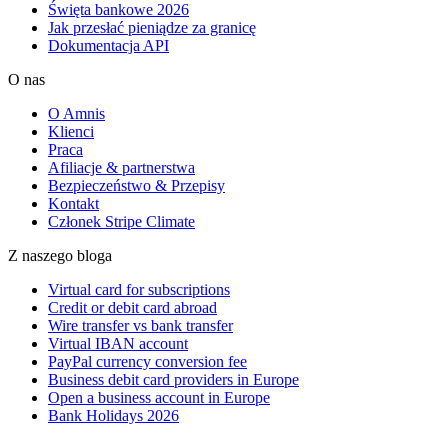
Święta bankowe 2026
Jak przesłać pieniądze za granicę
Dokumentacja API
O nas
O Amnis
Klienci
Praca
Afiliacje & partnerstwa
Bezpieczeństwo & Przepisy
Kontakt
Członek Stripe Climate
Z naszego bloga
Virtual card for subscriptions
Credit or debit card abroad
Wire transfer vs bank transfer
Virtual IBAN account
PayPal currency conversion fee
Business debit card providers in Europe
Open a business account in Europe
Bank Holidays 2026