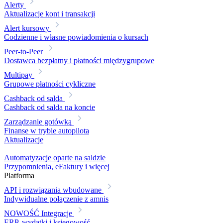
Alerty
Aktualizacje kont i transakcji
Alert kursowy
Codzienne i własne powiadomienia o kursach
Peer-to-Peer
Dostawca bezpłatny i płatności międzygrupowe
Multipay
Grupowe płatności cykliczne
Cashback od salda
Cashback od salda na koncie
Zarządzanie gotówką
Finanse w trybie autopilota
Aktualizacje
Automatyzacje oparte na saldzie
Przypomnienia, eFaktury i więcej
Platforma
API i rozwiązania wbudowane
Indywidualne połączenie z amnis
NOWOŚĆ
Integracje
ERP, wydatki i księgowość