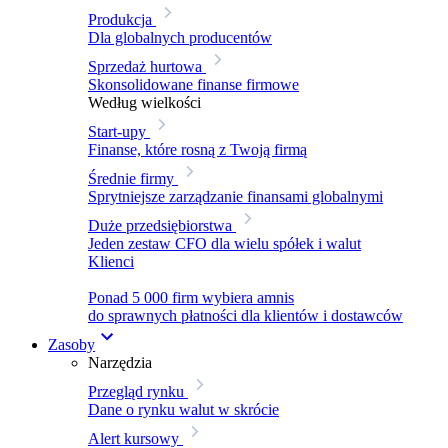
Produkcja
Dla globalnych producentów
Sprzedaż hurtowa
Skonsolidowane finanse firmowe
Według wielkości
Start-upy
Finanse, które rosną z Twoją firmą
Średnie firmy
Sprytniejsze zarządzanie finansami globalnymi
Duże przedsiębiorstwa
Jeden zestaw CFO dla wielu spółek i walut
Klienci
Ponad 5 000 firm wybiera amnis
do sprawnych płatności dla klientów i dostawców
Zasoby
Narzędzia
Przegląd rynku
Dane o rynku walut w skrócie
Alert kursowy