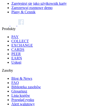
Zarejestruj się jako użytkownik karty
Zarezerwuj rozmowę demo
Plany & Cennik
Produkty
PAY
COLLECT
EXCHANGE
CARDS
PEER
EARN
Usługi
Zasoby
Blog & News
FAQ
Biblioteka zasobów
Glosariusz
Lista krajów
Przegląd rynku
Alert walutowy