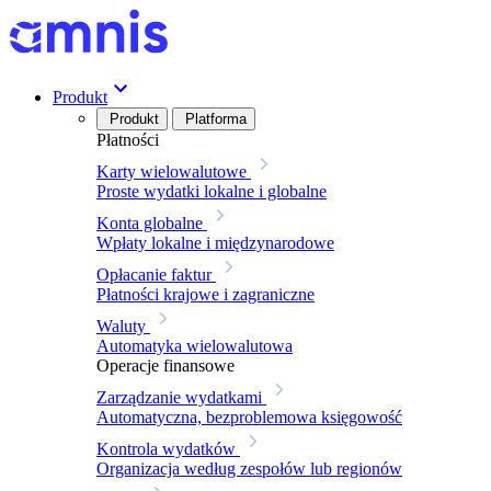
Produkt
Produkt
Platforma
Płatności
Karty wielowalutowe
Proste wydatki lokalne i globalne
Konta globalne
Wpłaty lokalne i międzynarodowe
Opłacanie faktur
Płatności krajowe i zagraniczne
Waluty
Automatyka wielowalutowa
Operacje finansowe
Zarządzanie wydatkami
Automatyczna, bezproblemowa księgowość
Kontrola wydatków
Organizacja według zespołów lub regionów