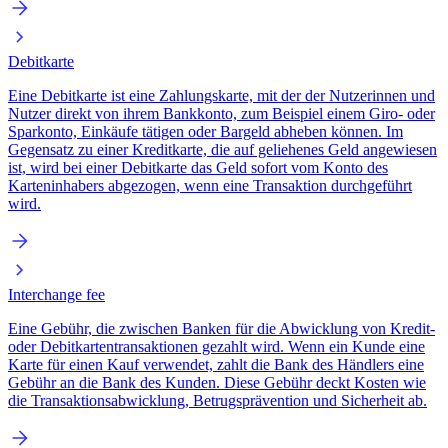
Debitkarte
Eine Debitkarte ist eine Zahlungskarte, mit der der Nutzerinnen und
Nutzer direkt von ihrem Bankkonto, zum Beispiel einem Giro- oder
Sparkonto, Einkäufe tätigen oder Bargeld abheben können. Im
Gegensatz zu einer Kreditkarte, die auf geliehenes Geld angewiesen
ist, wird bei einer Debitkarte das Geld sofort vom Konto des
Karteninhabers abgezogen, wenn eine Transaktion durchgeführt
wird.
Interchange fee
Eine Gebühr, die zwischen Banken für die Abwicklung von Kredit-
oder Debitkartentransaktionen gezahlt wird. Wenn ein Kunde eine
Karte für einen Kauf verwendet, zahlt die Bank des Händlers eine
Gebühr an die Bank des Kunden. Diese Gebühr deckt Kosten wie
die Transaktionsabwicklung, Betrugsprävention und Sicherheit ab.