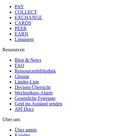
PAY
COLLECT
EXCHANGE
CARDS
PEER
EARN
Lösungen
Ressourcen
Blog & News
FAQ
Ressourcenbibliothek
Glossar
Länder-Liste
Devisen-Übersicht
Wechselkurs-Alarm
Gesetzliche Feiertage
Geld ins Ausland senden
API Docs
Über uns
Über amnis
Kunden