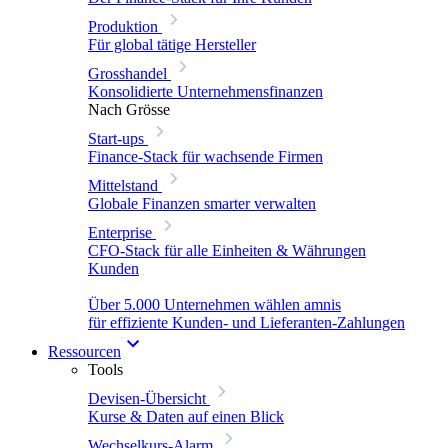
Produktion
Für global tätige Hersteller
Grosshandel
Konsolidierte Unternehmensfinanzen
Nach Grösse
Start-ups
Finance-Stack für wachsende Firmen
Mittelstand
Globale Finanzen smarter verwalten
Enterprise
CFO-Stack für alle Einheiten & Währungen
Kunden
Über 5.000 Unternehmen wählen amnis
für effiziente Kunden- und Lieferanten-Zahlungen
Ressourcen
Tools
Devisen-Übersicht
Kurse & Daten auf einen Blick
Wechselkurs-Alarm