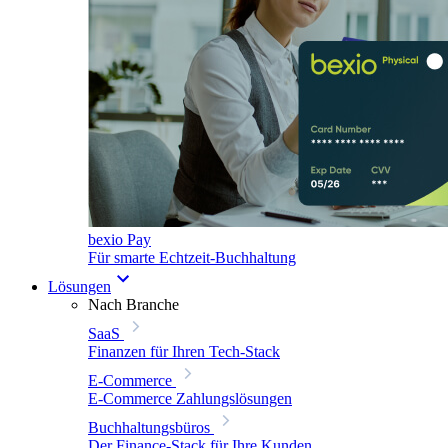
bexio Pay
Für smarte Echtzeit-Buchhaltung
Lösungen
Nach Branche
SaaS
Finanzen für Ihren Tech-Stack
E-Commerce
E-Commerce Zahlungslösungen
Buchhaltungsbüros
Der Finance-Stack für Ihre Kunden