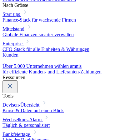
Nach Grösse
Start-ups
Finance-Stack für wachsende Firmen
Mittelstand
Globale Finanzen smarter verwalten
Enterprise
CFO-Stack für alle Einheiten & Währungen
Kunden
Über 5.000 Unternehmen wählen amnis
für effiziente Kunden- und Lieferanten-Zahlungen
Ressourcen
Tools
Devisen-Übersicht
Kurse & Daten auf einen Blick
Wechselkurs-Alarm
Täglich & personalisiert
Bankfeiertage
Liste der Bankfeiertage